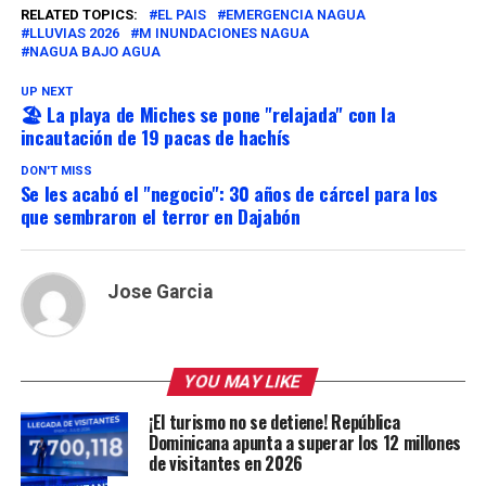
RELATED TOPICS:
EL PAIS
EMERGENCIA NAGUA
LLUVIAS 2026
M INUNDACIONES NAGUA
NAGUA BAJO AGUA
UP NEXT
🏖️ La playa de Miches se pone "relajada" con la
incautación de 19 pacas de hachís
DON'T MISS
Se les acabó el "negocio": 30 años de cárcel para los
que sembraron el terror en Dajabón
Jose Garcia
YOU MAY LIKE
¡El turismo no se detiene! República
Dominicana apunta a superar los 12 millones
de visitantes en 2026