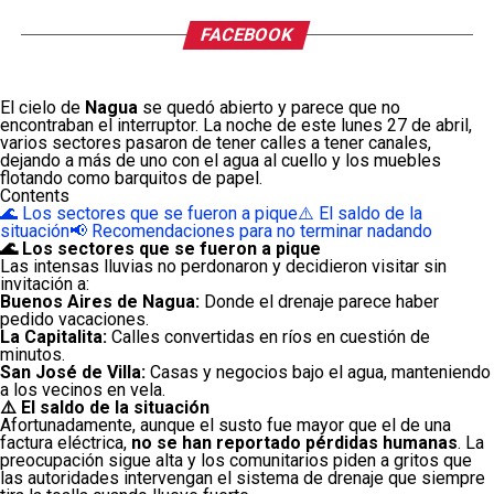
FACEBOOK
El cielo de
Nagua
se quedó abierto y parece que no
encontraban el interruptor. La noche de este lunes 27 de abril,
varios sectores pasaron de tener calles a tener canales,
dejando a más de uno con el agua al cuello y los muebles
flotando como barquitos de papel.
Contents
🌊 Los sectores que se fueron a pique
⚠️ El saldo de la
situación
📢 Recomendaciones para no terminar nadando
🌊 Los sectores que se fueron a pique
Las intensas lluvias no perdonaron y decidieron visitar sin
invitación a:
Buenos Aires de Nagua:
Donde el drenaje parece haber
pedido vacaciones.
La Capitalita:
Calles convertidas en ríos en cuestión de
minutos.
San José de Villa:
Casas y negocios bajo el agua, manteniendo
a los vecinos en vela.
⚠️ El saldo de la situación
Afortunadamente, aunque el susto fue mayor que el de una
factura eléctrica,
no se han reportado pérdidas humanas
. La
preocupación sigue alta y los comunitarios piden a gritos que
las autoridades intervengan el sistema de drenaje que siempre