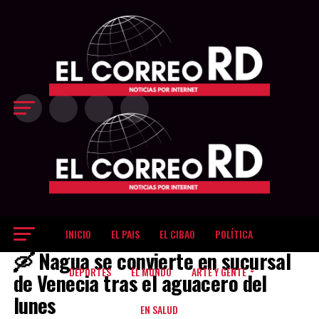
Exit mobile version
INICIO
EL PAIS
EL CIBAO
POLÍTICA
EL PAIS
🛶 Nagua se convierte en sucursal
DEPORTES
EL MUNDO
ARTE Y GENTE
de Venecia tras el aguacero del
lunes
EN SALUD