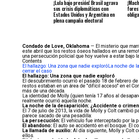
¡Lula bajo presión! Brasil agrava
¡Mach
sus crisis diplomáticas con
fores
Estados Unidos y Argentina en
oblig
plena campaña electoral
Condado de Love, Oklahoma
— El misterio que man
este abril que los restos óseos hallados en una remo
una persecución policial que hoy vuelve a estar bajo la 
Contents
El hallazgo: Una zona que nadie exploró
La noche de l
cerrar el caso
El hallazgo: Una zona que nadie exploró
El descubrimiento ocurrió el pasado 18 de febrero de 
restos estaban en un área de "difícil acceso" en el C
más de una década.
La identidad de Molly (quien tenía 17 años al desapar
realmente ocurrió aquella noche.
La noche de la desaparición: ¿Accidente o crime
El 7 de julio de 2013, la vida de Molly y Colt cambi
parece sacado de una pesadilla:
La persecución:
El vehículo fue interceptado por la p
El abandono:
El auto se accidentó en el bosque. El co
La llamada de auxilio:
Al día siguiente, Molly y Colt
ellos.