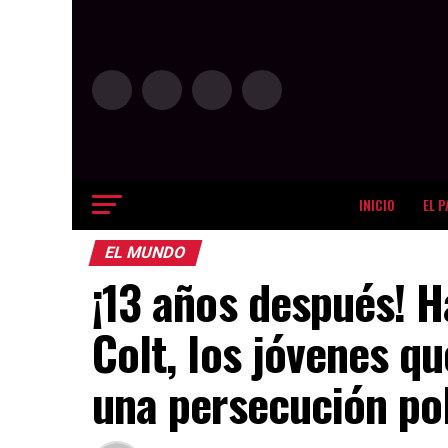
INICIO
EL P
EL MUNDO
¡13 años después! H
Colt, los jóvenes q
una persecución po