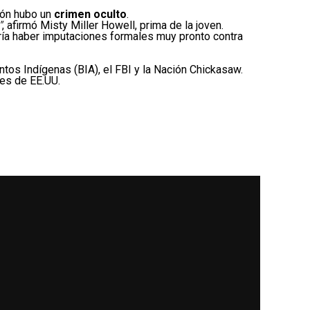
ción hubo un
crimen oculto
.
"
, afirmó Misty Miller Howell, prima de la joven.
dría haber imputaciones formales muy pronto contra
tos Indígenas (BIA), el FBI y la Nación Chickasaw.
les de EE.UU.