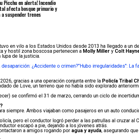
u Picchu en alerta! Incendio
tal afecta bosque primario y
a a suspender trenes
tuvo en vilo a los Estados Unidos desde 2013 ha llegado a un d
ta y hostil zona boscosa pertenecen a
Molly Miller
y
Colt Hayn
lupa de la justicia.
a desaparición: ¿Accidente o crimen?
"Hubo irregularidades": La f
2026, gracias a una operación conjunta entre la
Policía Tribal 
ondado de Love, un terreno que no había sido explorado anterior
ecer) se confirmó el 31 de marzo, cerrando un ciclo de incertid
n?
ó para siempre. Ambos viajaban como pasajeros en un auto conduc
olicía, pero el conductor logró perder a las patrullas al cruzar a
nductor escapó a pie, dejando a los jóvenes atrás.
 contactaron a amigos rogando por
agua y ayuda
, asegurando que