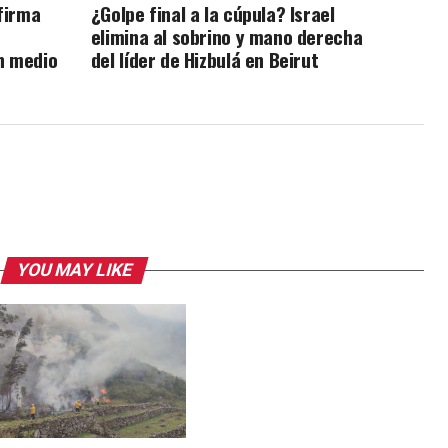
firma
¿Golpe final a la cúpula? Israel
elimina al sobrino y mano derecha
en medio
del líder de Hizbulá en Beirut
YOU MAY LIKE