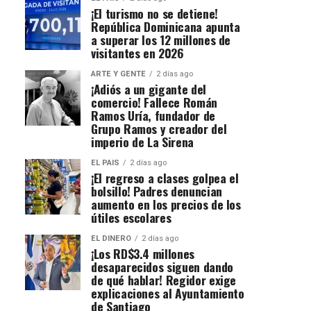
¡El turismo no se detiene!
República Dominicana apunta
a superar los 12 millones de
visitantes en 2026
ARTE Y GENTE
2 días ago
¡Adiós a un gigante del
comercio! Fallece Román
Ramos Uría, fundador de
Grupo Ramos y creador del
imperio de La Sirena
EL PAIS
2 días ago
¡El regreso a clases golpea el
bolsillo! Padres denuncian
aumento en los precios de los
útiles escolares
EL DINERO
2 días ago
¡Los RD$3.4 millones
desaparecidos siguen dando
de qué hablar! Regidor exige
explicaciones al Ayuntamiento
de Santiago