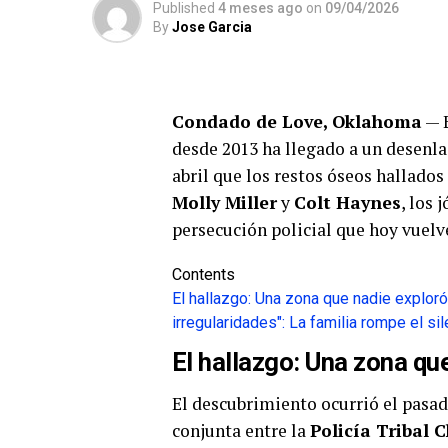
Published
4 meses ago
on
09/04/2026
By
Jose Garcia
Condado de Love, Oklahoma
— E
desde 2013 ha llegado a un desenl
abril que los restos óseos hallado
Molly Miller
y
Colt Haynes
, los 
persecución policial que hoy vuelve 
Contents
El hallazgo: Una zona que nadie exploró
irregularidades": La familia rompe el si
El hallazgo: Una zona qu
El descubrimiento ocurrió el pasad
conjunta entre la
Policía Tribal 