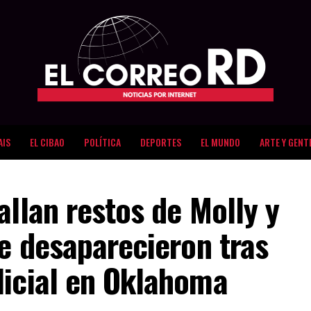
AIS
EL CIBAO
POLÍTICA
DEPORTES
EL MUNDO
ARTE Y GENT
allan restos de Molly y
ue desaparecieron tras
licial en Oklahoma