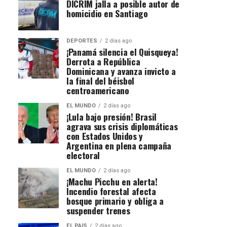
DICRIM jalla a posible autor de
homicidio en Santiago
DEPORTES
2 días ago
¡Panamá silencia el Quisqueya!
Derrota a República
Dominicana y avanza invicto a
la final del béisbol
centroamericano
EL MUNDO
2 días ago
¡Lula bajo presión! Brasil
agrava sus crisis diplomáticas
con Estados Unidos y
Argentina en plena campaña
electoral
EL MUNDO
2 días ago
¡Machu Picchu en alerta!
Incendio forestal afecta
bosque primario y obliga a
suspender trenes
EL PAIS
2 días ago