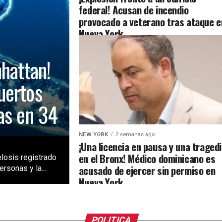
federal! Acusan de incendio
provocado a veterano tras ataque e
Nueva York
nhattan!
uertos
as en 34
NEW YORK
2 semanas ago
¡Una licencia en pausa y una traged
en el Bronx! Médico dominicano es
losis registrado
acusado de ejercer sin permiso en
rsonas y la...
Nueva York
POLITICA