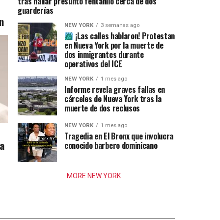
tras hallar presunto fentanilo cerca de dos
guarderías
n
NEW YORK
3 semanas ago
¡Las calles hablaron! Protestan
en Nueva York por la muerte de
dos inmigrantes durante
operativos del ICE
NEW YORK
1 mes ago
Informe revela graves fallas en
cárceles de Nueva York tras la
muerte de dos reclusos
NEW YORK
1 mes ago
Tragedia en El Bronx que involucra
ia
conocido barbero dominicano
MORE NEW YORK