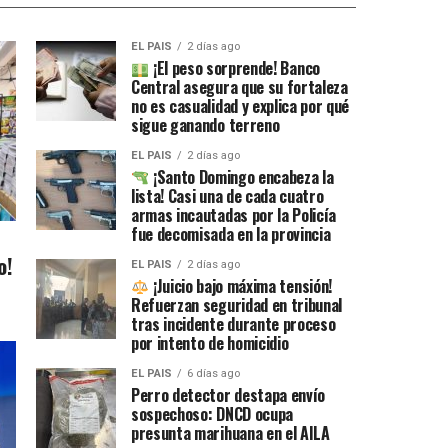
EL PAIS
2 días ago
¡El peso sorprende! Banco
Central asegura que su fortaleza
no es casualidad y explica por qué
sigue ganando terreno
EL PAIS
2 días ago
¡Santo Domingo encabeza la
lista! Casi una de cada cuatro
armas incautadas por la Policía
fue decomisada en la provincia
o!
EL PAIS
2 días ago
¡Juicio bajo máxima tensión!
Refuerzan seguridad en tribunal
tras incidente durante proceso
por intento de homicidio
EL PAIS
6 días ago
Perro detector destapa envío
sospechoso: DNCD ocupa
presunta marihuana en el AILA