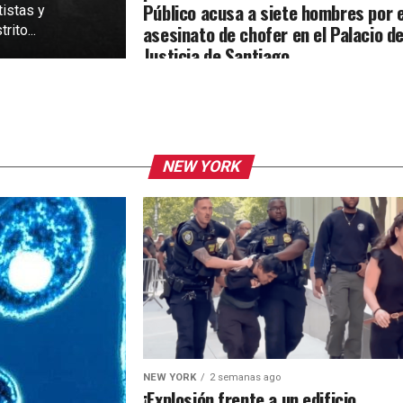
Público acusa a siete hombres por e
tistas y
asesinato de chofer en el Palacio d
rito...
Justicia de Santiago
NEW YORK
NEW YORK
2 semanas ago
¡Explosión frente a un edificio