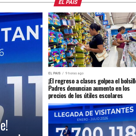
EL PAIS
EL PAIS
9 horas ago
¡El regreso a clases golpea el bolsill
Padres denuncian aumento en los
precios de los útiles escolares
e!