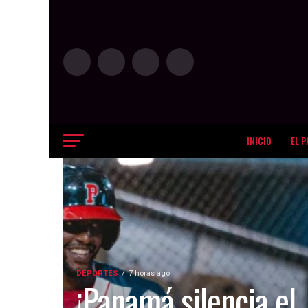
INICIO
EL P
DEPORTES
7 horas ago
¡Panamá silencia el