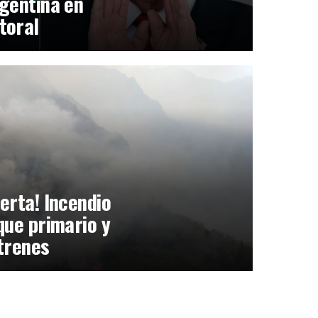
gentina en
toral
erta! Incendio
que primario y
trenes