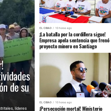
EL CIBAO
10 horas ago
¡La batalla por la cordillera sigue!
Empresa apela sentencia que frenó
proyecto minero en Santiago
!
tividades
ión de su
EL CIBAO
10 horas ago
¡Persecución mortal! Ministerio
ritales, líderes