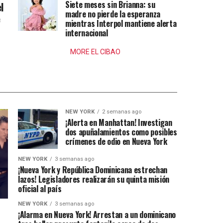
Siete meses sin Brianna: su
l
madre no pierde la esperanza
e
mientras Interpol mantiene alerta
internacional
MORE EL CIBAO
NEW YORK
2 semanas ago
¡Alerta en Manhattan! Investigan
dos apuñalamientos como posibles
crímenes de odio en Nueva York
NEW YORK
3 semanas ago
¡Nueva York y República Dominicana estrechan
lazos! Legisladores realizarán su quinta misión
oficial al país
NEW YORK
3 semanas ago
¡Alarma en Nueva York! Arrestan a un dominicano