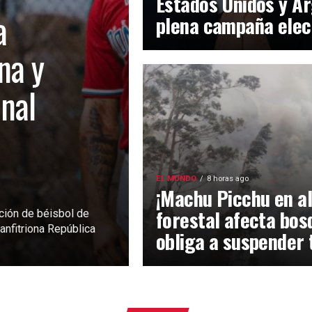
Estados Unidos y Ar
a
plena campaña elec
na y
inal
EL MUNDO
8 horas ago
¡Machu Picchu en al
forestal afecta bos
ción de béisbol de
anfitriona República
obliga a suspender 