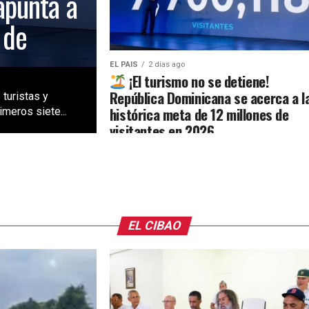
apunta a
 de
EL PAIS
2 días ago
¡El turismo no se detiene!
República Dominicana se acerca a l
 turistas y
histórica meta de 12 millones de
meros siete...
visitantes en 2026
EL CIBAO