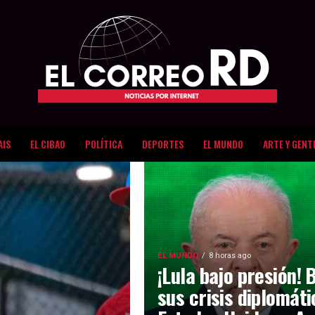
AIS
EL CIBAO
POLÍTICA
DEPORTES
EL MUNDO
ARTE Y GENT
EL MUNDO
8 horas ago
¡Lula bajo presión! 
sus crisis diplomát