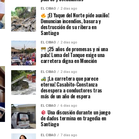
EL CIBAO
2 días ago
¡El Yaque del Norte pide auxilio!
Denuncian incendios, basura y
destrucción de su ribera en
Santiago
EL CIBAO
2 días ago
¡25 años de promesas y ni una
pala! Loma del Tanque exige una
carretera digna en Monción
EL CIBAO
2 días ago
¡La carretera que parece
eterna! Casabito-Constanza
desespera a conductores tras
más de un año de espera
EL CIBAO
6 días ago
Una discusión durante un juego
de dados termina en tragedia en
Santiago
EL CIBAO
7 días ago