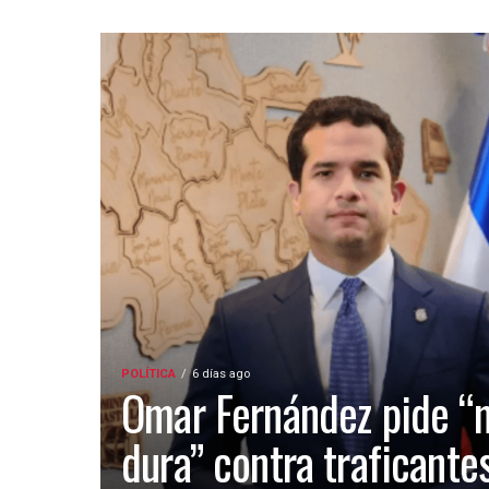
POLÍTICA
6 días ago
Omar Fernández pide “
dura” contra traficante