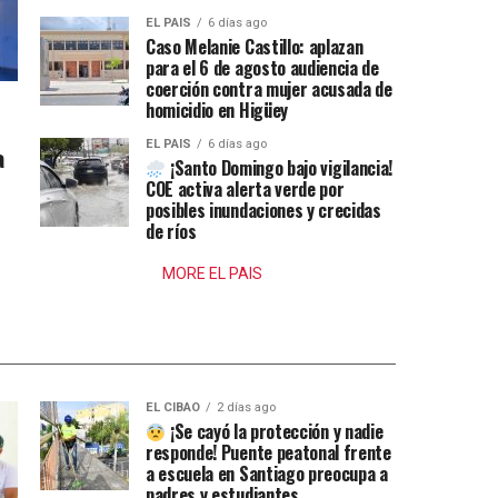
EL PAIS
6 días ago
Caso Melanie Castillo: aplazan
para el 6 de agosto audiencia de
coerción contra mujer acusada de
homicidio en Higüey
EL PAIS
6 días ago
a
¡Santo Domingo bajo vigilancia!
COE activa alerta verde por
posibles inundaciones y crecidas
de ríos
MORE EL PAIS
EL CIBAO
2 días ago
¡Se cayó la protección y nadie
responde! Puente peatonal frente
a escuela en Santiago preocupa a
padres y estudiantes