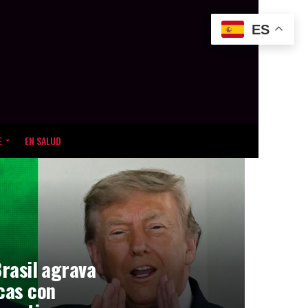
ES
E
EN SALUD
Brasil agrava
icas con