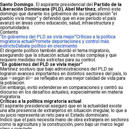
Santo Domingo.
El aspirante presidencial del
Partido de la
Liberación Dominicana (PLD)
,
Abel Martínez
, afirmó este
domingo que durante los gobiernos de su organización “el
pueblo vivía mejor” y defendió que en ese período el país
avanzó en áreas como educación, salud, infraestructura y
oportunidades.
Contents
“En gobiernos del PLD se vivía mejor”
Críticas a la política
migratoria actual
Promete deportaciones y control más
estricto
Debate político en crecimiento
El dirigente político también abordó el tema migratorio,
asegurando que la situación actual es más compleja y que
requiere medidas más estrictas para su control.
“En gobiernos del PLD se vivía mejor”
Martínez sostuvo que bajo administraciones del PLD se
lograron avances importantes en distintos sectores del país, lo
que —según él— se reflejaba en una mejor calidad de vida para
la población.
Sin embargo, evitó extenderse en comparaciones y centró su
discurso en los desafíos actuales, especialmente en materia
migratoria.
Críticas a la política migratoria actual
El aspirante presidencial aseguró que en la actualidad existe
una alta presencia de extranjeros en situación irregular, lo que a
su juicio representa un reto para el Estado dominicano.
Indicó que el país necesita mano de obra extranjera en sectores
como la agricultura y la construcción, pero bajo un marco legal
claro y regulado.