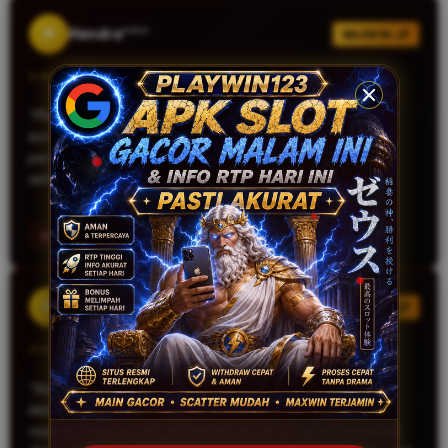
e
t
H
Hendra****
MAXWIN JP
a
i
⭐⭐⭐⭐⭐
l
s
"Playwin123 benar-benar menghadirkan kualitas yang
konsisten. Mulai dari keamanan hingga kemudahan
penggunaan, semuanya terasa dirancang dengan baik
sehingga pengguna bisa merasa lebih nyaman."
🎯 Game Online
R
Rian****
MAXWIN JP
⭐⭐⭐⭐⭐
"Sejak menggunakan Playwin123, semuanya terasa jauh
lebih praktis. Proses akses sangat cepat, tampilannya
nyaman dipakai, dan pelayanannya benar-benar responsif.