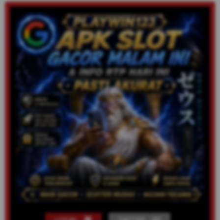
LOGIN
DAFTAR