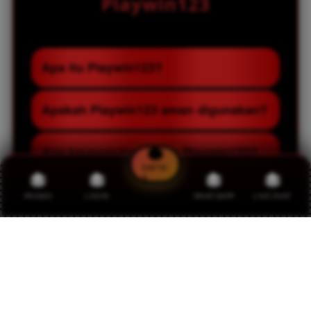
Apa itu Playwin123?
Playwin123 adalah platform yang
Apakah Playwin123 aman digunakan?
mengutamakan keamanan, kemudahan
akses, dan layanan profesional agar
Ya, Playwin123 menerapkan sistem
Apa keunggulan utama Playwin123?
pengguna memperoleh pengalaman
keamanan yang diperbarui secara berkala
digital yang nyaman serta berkualitas
sehingga aktivitas pengguna tetap
DAFTA
Keunggulannya meliputi akses cepat,
Apakah Playwin123 mudah diakses?
R
setiap saat.
terlindungi dan dapat dilakukan dengan
tampilan responsif, sistem stabil, layanan
PROMO
LOGIN
WHATSAPP
LIVE CHAT
lebih nyaman.
ramah, serta pengalaman penggunaan
Tentu. Platform dirancang agar dapat
Bagaimana kualitas layanan
yang sederhana namun tetap berkualitas.
digunakan dengan mudah melalui
Playwin123?
perangkat desktop maupun smartphone
tanpa mengurangi kenyamanan
Tim layanan siap membantu dengan
pengguna.
respons yang cepat sehingga setiap