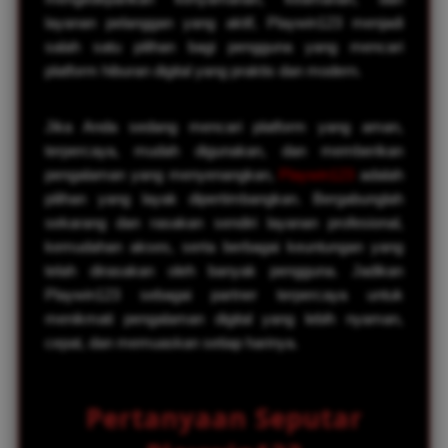
layanan pelanggan yang aktif, Playwin123 menjadi
salah satu pilihan bagi pengguna yang mencari
platform hiburan digital yang praktis dan modern.
Jika Anda sedang mencari platform yang aman,
terpercaya, mudah digunakan, dan memberikan
pengalaman yang menyenangkan,
Playwin123
adalah
pilihan yang layak dipertimbangkan. Bergabunglah
sekarang dan rasakan sendiri layanan profesional,
kemudahan akses, serta berbagai keuntungan yang
telah dirasakan oleh banyak pengguna. Jadikan
Playwin123 sebagai partner terpercaya untuk
menikmati pengalaman digital yang lebih nyaman,
cepat, dan memuaskan setiap harinya.
Pertanyaan Seputar
Playwin123