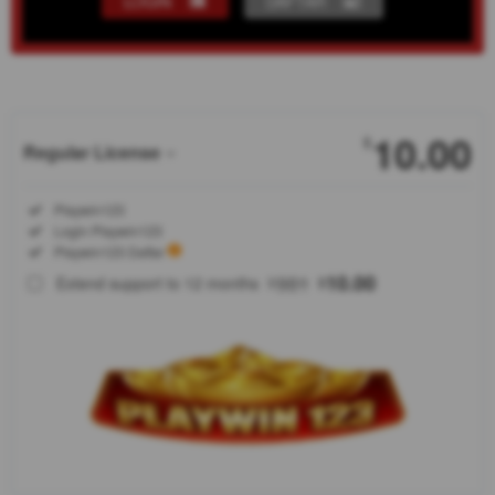
LOGIN
DAFTAR
Show More
10.00
$
Regular License
Regular
Included:
Playwin123
License
Included:
Login Playwin123
SELECTED
Included:
Playwin123 Daftar
88
$
981
10.00
Extend support to 12 months
$
$
Playwin123
adalah
sebuah
platform
yang
menyediakan
apk slot 88
gacor yang
paling viral