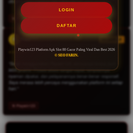
sehingga pengguna bisa merasa lebih nyaman."
LOGIN
🎯 Game Online
DAFTAR
M
Mega****
MAXWIN JP
Playwin123 Platform Apk Slot 88 Gacor Paling Viral Dan Best 2026
⭐⭐⭐⭐⭐
© SEO FARIN.
"Saya senang menggunakan Playwin123 karena
pelayanannya profesional. Proses akses cepat, sistem stabil,
dan pengalaman keseluruhannya terasa sangat memuaskan
dibandingkan platform lain yang pernah saya gunakan."
🎯 Situs Game