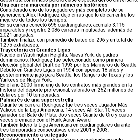
Una carrera marcada por números históricos
Considerado uno de los jugadores más completos de su
generación, Alex Rodríguez dejó cifras que lo ubican entre los
mejores de todos los tiempos.
En su carrera conectó 696 cuadrangulares, acumuló 3,115
imparables y registró 2,086 carreras impulsadas, además de
2,021 anotadas.
También finalizó con promedio de bateo de .296 y un total de
1,275 extrabases.
Trayectoria en Grandes Ligas
Nacido en Washington Heights, Nueva York, de padres
dominicanos, Rodríguez fue seleccionado como primera
elección global del Draft de 1993 por los Marineros de Seattle.
Debutó en Grandes Ligas en 1994 con apenas 18 años y
posteriormente jugó para Seattle, los Rangers de Texas y los
Yankees de Nueva York.
En el año 2000 firmó uno de los contratos más grandes en la
historia del deporte profesional, valorado en 252 millones de
dólares por 10 temporadas.
Palmarés de una superestrella
Durante su carrera, Rodríguez fue tres veces Jugador Más
Valioso de la Liga Americana, 14 veces All-Star, 10 veces
ganador del Bate de Plata, dos veces Guante de Oro y cuatro
veces premiado con el Hank Aaron Award.
También lideró la Liga Americana en cuadrangulares durante
tres temporadas consecutivas entre 2001 y 2003.
Reconocimiento a su legado
El Pabellón de la Fama destacó que su inclusión no solo