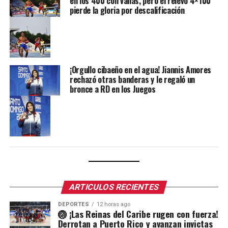
en los 400 con vallas, pero el relevo 4×100
pierde la gloria por descalificación
¡Orgullo cibaeño en el agua! Jiannis Amores
rechazó otras banderas y le regaló un
bronce a RD en los Juegos
ARTICULOS RECIENTES
DEPORTES
12 horas ago
🏐 ¡Las Reinas del Caribe rugen con fuerza!
Derrotan a Puerto Rico y avanzan invictas