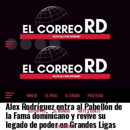
Exit mobile version
INICIO
EL PAIS
EL CIBAO
POLÍTICA
DEPORTES
Alex Rodríguez entra al Pabellón de
DEPORTES
EL MUNDO
ARTE Y GENTE
la Fama dominicano y revive su
legado de poder en Grandes Ligas
EN SALUD