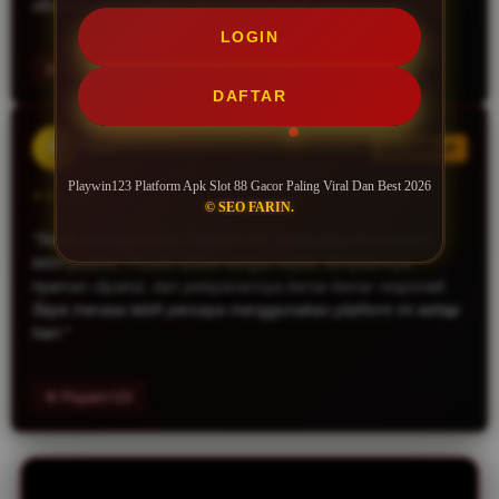
saja diperlukan."
LOGIN
🎯 Main Game Online
DAFTAR
M
Mega****
MAXWIN JP
Playwin123 Platform Apk Slot 88 Gacor Paling Viral Dan Best 2026
⭐⭐⭐⭐⭐
© SEO FARIN.
"Saya senang menggunakan Playwin123 karena
pelayanannya profesional. Proses akses cepat, sistem stabil,
dan pengalaman keseluruhannya terasa sangat memuaskan
dibandingkan platform lain yang pernah saya gunakan."
🎯 Situs Game