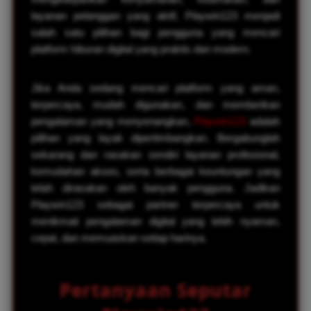
layanan pelanggan yang aktif, Playwin123 menjadi
salah satu pilihan bagi pengguna yang mencari
platform hiburan digital yang praktis dan modern.
Jika Anda sedang mencari platform yang aman,
terpercaya, mudah digunakan, dan memberikan
pengalaman yang menyenangkan,
Playwin123
adalah
pilihan yang layak dipertimbangkan. Bergabunglah
sekarang dan rasakan sendiri layanan profesional,
kemudahan akses, serta berbagai keuntungan yang
telah dirasakan oleh banyak pengguna. Jadikan
Playwin123 sebagai partner terpercaya untuk
menikmati pengalaman digital yang lebih nyaman,
cepat, dan memuaskan setiap harinya.
Pertanyaan Seputar
Playwin123