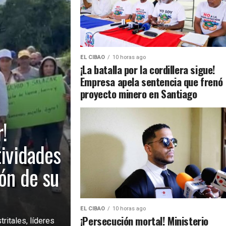
EL CIBAO
10 horas ago
¡La batalla por la cordillera sigue!
Empresa apela sentencia que frenó
proyecto minero en Santiago
!
tividades
ión de su
EL CIBAO
10 horas ago
¡Persecución mortal! Ministerio
ritales, líderes