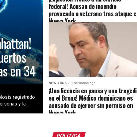
federal! Acusan de incendio
provocado a veterano tras ataque e
Nueva York
nhattan!
uertos
as en 34
NEW YORK
2 semanas ago
¡Una licencia en pausa y una traged
en el Bronx! Médico dominicano es
losis registrado
acusado de ejercer sin permiso en
rsonas y la...
Nueva York
POLITICA