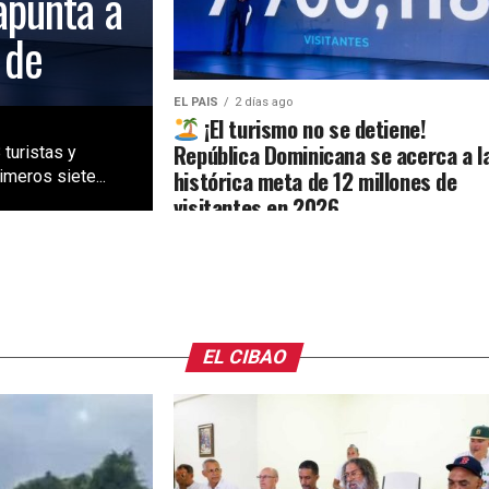
apunta a
 de
EL PAIS
2 días ago
¡El turismo no se detiene!
República Dominicana se acerca a l
 turistas y
histórica meta de 12 millones de
meros siete...
visitantes en 2026
EL CIBAO