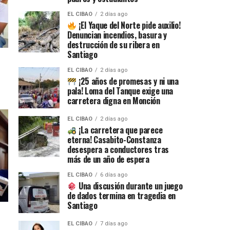
EL CIBAO
2 días ago
¡El Yaque del Norte pide auxilio!
Denuncian incendios, basura y
destrucción de su ribera en
Santiago
EL CIBAO
2 días ago
¡25 años de promesas y ni una
pala! Loma del Tanque exige una
carretera digna en Monción
EL CIBAO
2 días ago
¡La carretera que parece
eterna! Casabito-Constanza
desespera a conductores tras
más de un año de espera
EL CIBAO
6 días ago
Una discusión durante un juego
de dados termina en tragedia en
Santiago
EL CIBAO
7 días ago