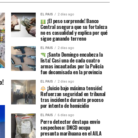
EL PAIS
2 días ago
¡El peso sorprende! Banco
Central asegura que su fortaleza
no es casualidad y explica por qué
sigue ganando terreno
EL PAIS
2 días ago
¡Santo Domingo encabeza la
lista! Casi una de cada cuatro
armas incautadas por la Policía
fue decomisada en la provincia
o!
EL PAIS
2 días ago
¡Juicio bajo máxima tensión!
Refuerzan seguridad en tribunal
tras incidente durante proceso
por intento de homicidio
EL PAIS
6 días ago
Perro detector destapa envío
sospechoso: DNCD ocupa
presunta marihuana en el AILA