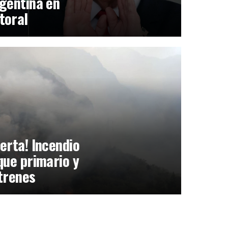
gentina en
toral
erta! Incendio
que primario y
trenes