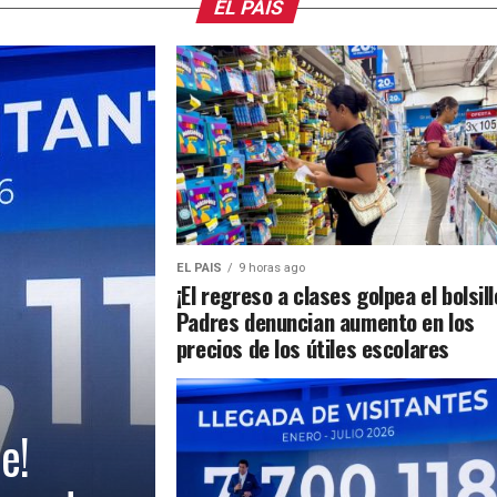
EL PAIS
EL PAIS
9 horas ago
¡El regreso a clases golpea el bolsill
Padres denuncian aumento en los
precios de los útiles escolares
e!