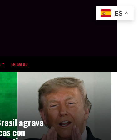
ES
E
EN SALUD
Brasil agrava
icas con