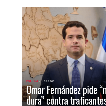
POLÍTICA
6 días ago
Omar Fernández pide “
dura” contra traficante