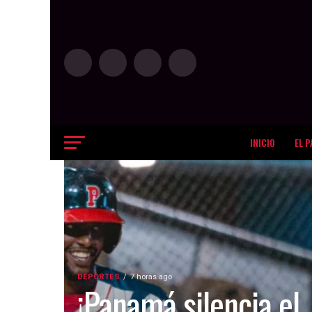
INICIO
EL P
DEPORTES
7 horas ago
¡Panamá silencia el