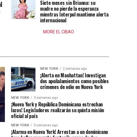
Siete meses sin Brianna: su
l
madre no pierde la esperanza
e
mientras Interpol mantiene alerta
internacional
MORE EL CIBAO
NEW YORK
2 semanas ago
¡Alerta en Manhattan! Investigan
dos apuñalamientos como posibles
crímenes de odio en Nueva York
NEW YORK
3 semanas ago
¡Nueva York y República Dominicana estrechan
lazos! Legisladores realizarán su quinta misión
oficial al país
NEW YORK
3 semanas ago
¡Alarma en Nueva York! Arrestan a un dominicano