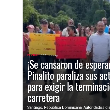
EL CIBAO
10 horas ago
¡Se cansaron de esperar
Pinalito paraliza sus ac
para exigir la terminac
carretera
Santiago, República Dominicana. Autoridades dist