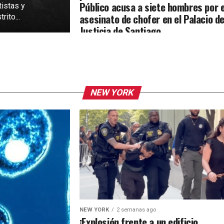
Público acusa a siete hombres por e
tistas y
asesinato de chofer en el Palacio d
rito...
Justicia de Santiago
NEW YORK
NEW YORK
2 semanas ago
¡Explosión frente a un edificio