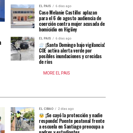
EL PAIS
6 días ago
Caso Melanie Castillo: aplazan
para el 6 de agosto audiencia de
coerción contra mujer acusada de
homicidio en Higüey
EL PAIS
6 días ago
a
¡Santo Domingo bajo vigilancia!
COE activa alerta verde por
posibles inundaciones y crecidas
de ríos
MORE EL PAIS
EL CIBAO
2 días ago
¡Se cayó la protección y nadie
responde! Puente peatonal frente
a escuela en Santiago preocupa a
padres y estudiantes