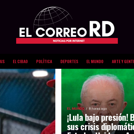
AIS
EL CIBAO
POLÍTICA
DEPORTES
EL MUNDO
ARTE Y GENT
EL MUNDO
8 horas ago
¡Lula bajo presión! 
sus crisis diplomát