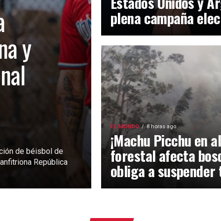
Estados Unidos y Ar
a
plena campaña elec
na y
inal
EL MUNDO
8 horas ago
¡Machu Picchu en al
forestal afecta bos
ción de béisbol de
anfitriona República
obliga a suspender 