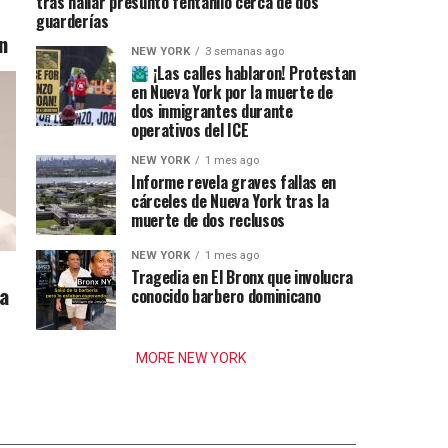
tras hallar presunto fentanilo cerca de dos
guarderías
n
NEW YORK
3 semanas ago
¡Las calles hablaron! Protestan
en Nueva York por la muerte de
dos inmigrantes durante
operativos del ICE
NEW YORK
1 mes ago
Informe revela graves fallas en
cárceles de Nueva York tras la
muerte de dos reclusos
NEW YORK
1 mes ago
Tragedia en El Bronx que involucra
ia
conocido barbero dominicano
MORE NEW YORK