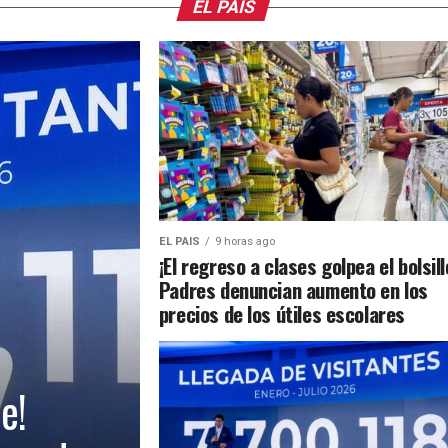
EL PAIS
EL PAIS
9 horas ago
¡El regreso a clases golpea el bolsill
Padres denuncian aumento en los
precios de los útiles escolares
e!