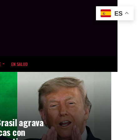
ES
E
EN SALUD
Brasil agrava
icas con