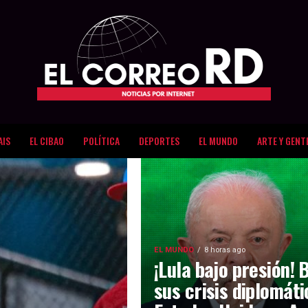
AIS
EL CIBAO
POLÍTICA
DEPORTES
EL MUNDO
ARTE Y GENT
EL MUNDO
8 horas ago
¡Lula bajo presión! 
sus crisis diplomát