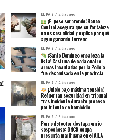
EL PAIS
2 días ago
¡El peso sorprende! Banco
Central asegura que su fortaleza
no es casualidad y explica por qué
sigue ganando terreno
EL PAIS
2 días ago
¡Santo Domingo encabeza la
lista! Casi una de cada cuatro
armas incautadas por la Policía
fue decomisada en la provincia
o!
EL PAIS
2 días ago
¡Juicio bajo máxima tensión!
Refuerzan seguridad en tribunal
tras incidente durante proceso
por intento de homicidio
EL PAIS
6 días ago
Perro detector destapa envío
sospechoso: DNCD ocupa
presunta marihuana en el AILA