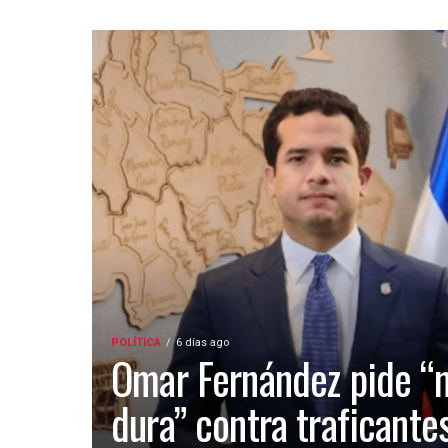
POLÍTICA
6 días ago
Omar Fernández pide “
dura” contra traficante