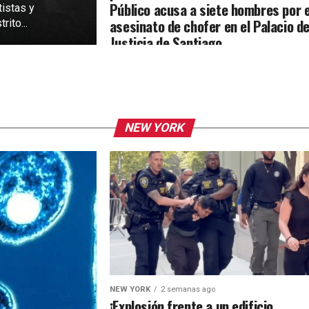
Público acusa a siete hombres por e
tistas y
asesinato de chofer en el Palacio d
rito...
Justicia de Santiago
NEW YORK
NEW YORK
2 semanas ago
¡Explosión frente a un edificio