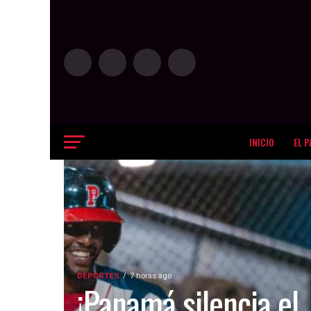
INICIO
EL P
DEPORTES
7 horas ago
¡Panamá silencia el