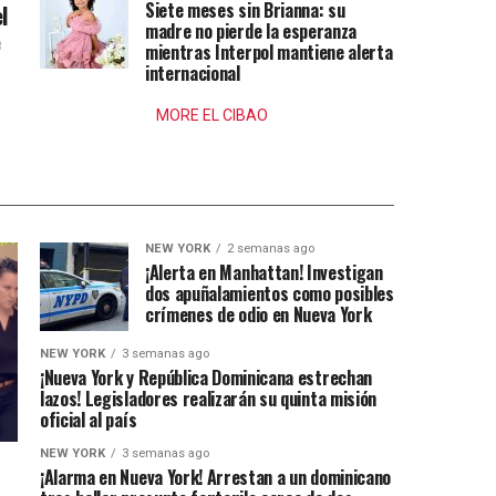
Siete meses sin Brianna: su
l
madre no pierde la esperanza
e
mientras Interpol mantiene alerta
internacional
MORE EL CIBAO
NEW YORK
2 semanas ago
¡Alerta en Manhattan! Investigan
dos apuñalamientos como posibles
crímenes de odio en Nueva York
NEW YORK
3 semanas ago
¡Nueva York y República Dominicana estrechan
lazos! Legisladores realizarán su quinta misión
oficial al país
NEW YORK
3 semanas ago
¡Alarma en Nueva York! Arrestan a un dominicano