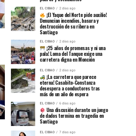
EL CIBAO
2 días ago
¡El Yaque del Norte pide auxilio!
Denuncian incendios, basura y
destrucción de su ribera en
Santiago
EL CIBAO
2 días ago
¡25 años de promesas y ni una
pala! Loma del Tanque exige una
carretera digna en Monción
EL CIBAO
2 días ago
¡La carretera que parece
eterna! Casabito-Constanza
desespera a conductores tras
más de un año de espera
EL CIBAO
6 días ago
Una discusión durante un juego
de dados termina en tragedia en
Santiago
EL CIBAO
7 días ago