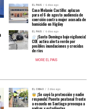
EL PAIS
6 días ago
Caso Melanie Castillo: aplazan
para el 6 de agosto audiencia de
coerción contra mujer acusada de
homicidio en Higüey
EL PAIS
6 días ago
a
¡Santo Domingo bajo vigilancia!
COE activa alerta verde por
posibles inundaciones y crecidas
de ríos
MORE EL PAIS
EL CIBAO
2 días ago
¡Se cayó la protección y nadie
responde! Puente peatonal frente
a escuela en Santiago preocupa a
padres y estudiantes