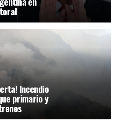
gentina en
toral
erta! Incendio
que primario y
trenes