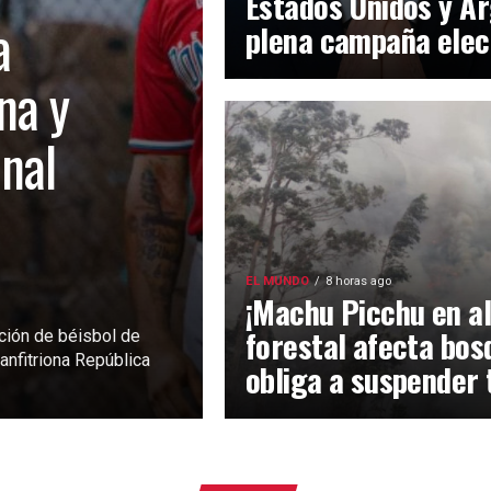
Estados Unidos y Ar
a
plena campaña elec
na y
inal
EL MUNDO
8 horas ago
¡Machu Picchu en al
forestal afecta bos
ción de béisbol de
anfitriona República
obliga a suspender 