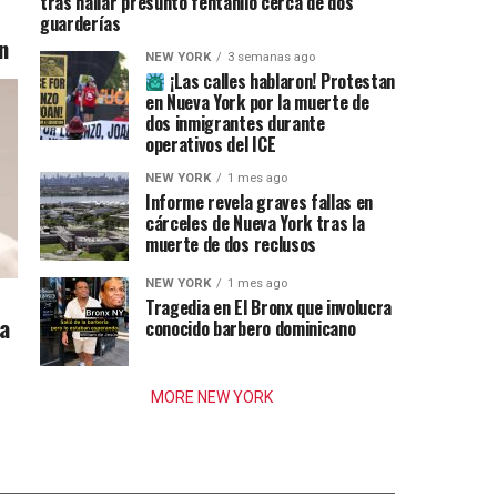
tras hallar presunto fentanilo cerca de dos
guarderías
n
NEW YORK
3 semanas ago
¡Las calles hablaron! Protestan
en Nueva York por la muerte de
dos inmigrantes durante
operativos del ICE
NEW YORK
1 mes ago
Informe revela graves fallas en
cárceles de Nueva York tras la
muerte de dos reclusos
NEW YORK
1 mes ago
Tragedia en El Bronx que involucra
ia
conocido barbero dominicano
MORE NEW YORK