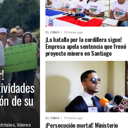
EL CIBAO
10 horas ago
¡La batalla por la cordillera sigue!
Empresa apela sentencia que frenó
proyecto minero en Santiago
!
tividades
ión de su
EL CIBAO
10 horas ago
¡Persecución mortal! Ministerio
ritales, líderes