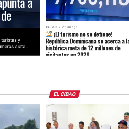
apunta a
 de
EL PAIS
2 días ago
¡El turismo no se detiene!
República Dominicana se acerca a l
 turistas y
histórica meta de 12 millones de
meros siete...
visitantes en 2026
EL CIBAO