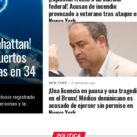
federal! Acusan de incendio
provocado a veterano tras ataque e
Nueva York
nhattan!
uertos
as en 34
NEW YORK
2 semanas ago
¡Una licencia en pausa y una traged
en el Bronx! Médico dominicano es
losis registrado
acusado de ejercer sin permiso en
rsonas y la...
Nueva York
POLITICA