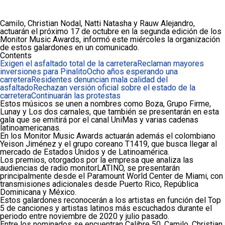
Camilo, Christian Nodal, Natti Natasha y Rauw Alejandro,
actuarán el próximo 17 de octubre en la segunda edición de los
Monitor Music Awards, informó este miércoles la organización
de estos galardones en un comunicado.
Contents
Exigen el asfaltado total de la carretera
Reclaman mayores
inversiones para Pinalito
Ocho años esperando una
carretera
Residentes denuncian mala calidad del
asfaltado
Rechazan versión oficial sobre el estado de la
carretera
Continuarán las protestas
Estos músicos se unen a nombres como Boza, Grupo Firme,
Lunay y Los dos carnales, que también se presentarán en esta
gala que se emitirá por el canal UniMas y varias cadenas
latinoamericanas.
En los Monitor Music Awards actuarán además el colombiano
Yeison Jiménez y el grupo coreano T1419, que busca llegar al
mercado de Estados Unidos y de Latinoamérica.
Los premios, otorgados por la empresa que analiza las
audiencias de radio monitorLATINO, se presentarán
principalmente desde el Paramount World Center de Miami, con
transmisiones adicionales desde Puerto Rico, República
Dominicana y México.
Estos galardones reconocerán a los artistas en función del Top
5 de canciones y artistas latinos más escuchados durante el
periodo entre noviembre de 2020 y julio pasado.
Entre los nominados se encuentran Calibre 50, Camilo, Christian