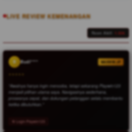
dan paling
the best di
LIVE REVIEW KEMENANGAN
tahun 2026
dengan
bocoran
Room Aktif:
1.527
permainan
yang tepat
dan jitu.
V
B
Budi****
MAXWIN JP
i
e
⭐⭐⭐⭐⭐
w
l
"Awalnya hanya ingin mencoba, tetapi sekarang Playwin123
i
menjadi pilihan utama saya. Navigasinya sederhana,
c
prosesnya cepat, dan dukungan pelanggan selalu membantu
e
ketika dibutuhkan."
n
s
🎯 Login Playwin123
e
d