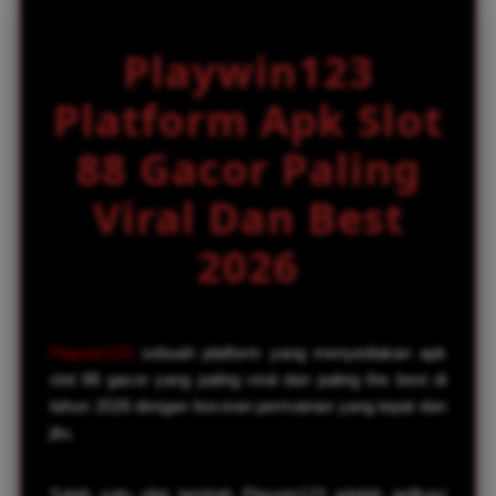
Playwin123
Platform Apk Slot
88 Gacor Paling
Viral Dan Best
2026
Playwin123
sebuah platform yang menyediakan apk
slot 88 gacor yang paling viral dan paling the best di
tahun 2026 dengan bocoran permainan yang tepat dan
jitu.
Salah satu nilai tambah Playwin123 adalah aplikasi