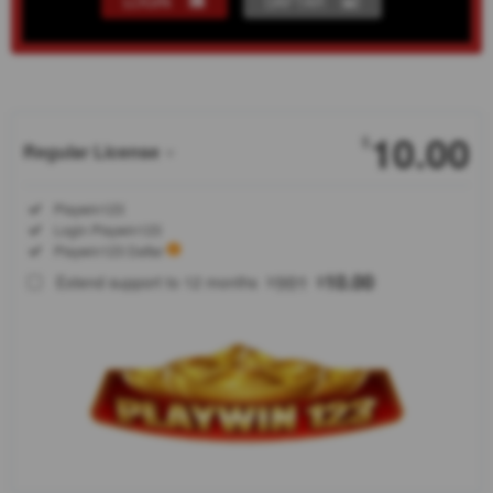
LOGIN
DAFTAR
Show More
10.00
$
Regular License
Regular
Included:
Playwin123
License
Included:
Login Playwin123
SELECTED
Included:
Playwin123 Daftar
88
$
981
10.00
Extend support to 12 months
$
$
Playwin123
adalah
sebuah
platform
yang
menyediakan
apk slot 88
gacor yang
paling viral