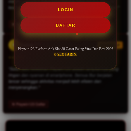
membingungkan. Saya juga merasa lebih tenang karena
keamanan platform benar-benar diperhatikan dengan baik."
LOGIN
🎯 Playwin 123
DAFTAR
K
Kadek****
MAXWIN JP
Playwin123 Platform Apk Slot 88 Gacor Paling Viral Dan Best 2026
© SEO FARIN.
⭐⭐⭐⭐⭐
"Salah satu kelebihan Playwin123 adalah tampilannya yang
ringan dan nyaman di smartphone. Semua fitur berjalan
lancar sehingga aktivitas menjadi lebih efisien dan
menyenangkan."
🎯 Playwin123 Daftar