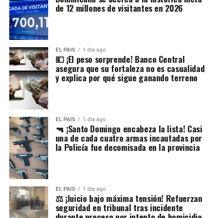
de 12 millones de visitantes en 2026
EL PAIS
1 día ago
💵 ¡El peso sorprende! Banco Central
asegura que su fortaleza no es casualidad
y explica por qué sigue ganando terreno
EL PAIS
1 día ago
🔫 ¡Santo Domingo encabeza la lista! Casi
una de cada cuatro armas incautadas por
la Policía fue decomisada en la provincia
EL PAIS
1 día ago
⚖️ ¡Juicio bajo máxima tensión! Refuerzan
seguridad en tribunal tras incidente
durante proceso por intento de homicidio