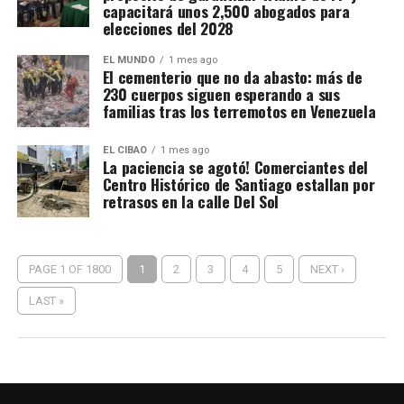
capacitará unos 2,500 abogados para
elecciones del 2028
EL MUNDO
1 mes ago
El cementerio que no da abasto: más de
230 cuerpos siguen esperando a sus
familias tras los terremotos en Venezuela
EL CIBAO
1 mes ago
La paciencia se agotó! Comerciantes del
Centro Histórico de Santiago estallan por
retrasos en la calle Del Sol
PAGE 1 OF 1800
1
2
3
4
5
NEXT ›
LAST »