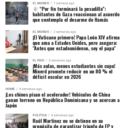
EL MUNDO
1 semana ago
“Por fin terminará la pesadilla”:
habitantes de Gaza reaccionan al acuerdo
que contempla el desarme de Hamás
EL MUNDO
2 semanas ago
¡El Vaticano primero! Papa León XIV afirma
que ama a Estados Unidos, pero asegura:
"Antes que estadounidense, soy el papa"
EL PAIS
3 semanas ago
¡Más aulas, menos estudiantes sin cupo!
Minerd promete reducir en un 80 % el
déficit escolar en 2026
HOME
4 semanas ago
¡Los chinos pisan el acelerador! Vehículos de China
ganan terreno en República Dominicana y se acercan a
Japón
POLÍTICA
4 semanas ago
Raúl Martinez no se detiene en su
propósito de garantizar triunfo de FP y