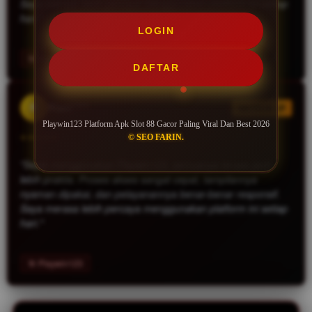
ketika dibutuhkan."
LOGIN
🎯 Login Playwin123
DAFTAR
R
Rian****
MAXWIN JP
⭐⭐⭐⭐⭐
Playwin123 Platform Apk Slot 88 Gacor Paling Viral Dan Best 2026
© SEO FARIN.
"Sejak menggunakan Playwin123, semuanya terasa jauh
lebih praktis. Proses akses sangat cepat, tampilannya
nyaman dipakai, dan pelayanannya benar-benar responsif.
Saya merasa lebih percaya menggunakan platform ini setiap
hari."
🎯 Playwin123