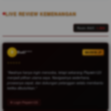
dan paling
the best di
LIVE REVIEW KEMENANGAN
tahun 2026
dengan
bocoran
Room Aktif:
1.550
permainan
yang tepat
dan jitu.
H
Hendra****
V
i
e
w
l
i
c
e
n
s
e
d