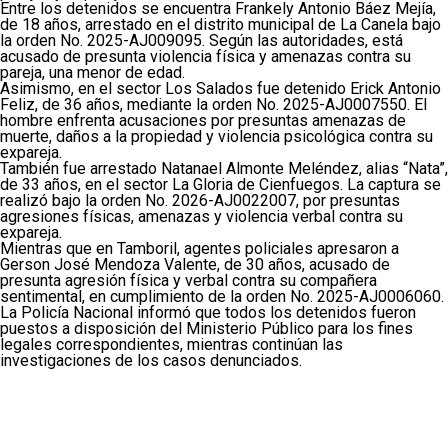
Entre los detenidos se encuentra Frankely Antonio Báez Mejía,
de 18 años, arrestado en el distrito municipal de La Canela bajo
la orden No. 2025-AJ009095. Según las autoridades, está
acusado de presunta violencia física y amenazas contra su
pareja, una menor de edad.
Asimismo, en el sector Los Salados fue detenido Erick Antonio
Feliz, de 36 años, mediante la orden No. 2025-AJ0007550. El
hombre enfrenta acusaciones por presuntas amenazas de
muerte, daños a la propiedad y violencia psicológica contra su
expareja.
También fue arrestado Natanael Almonte Meléndez, alias “Nata”,
de 33 años, en el sector La Gloria de Cienfuegos. La captura se
realizó bajo la orden No. 2026-AJ0022007, por presuntas
agresiones físicas, amenazas y violencia verbal contra su
expareja.
Mientras que en Tamboril, agentes policiales apresaron a
Gerson José Mendoza Valente, de 30 años, acusado de
presunta agresión física y verbal contra su compañera
sentimental, en cumplimiento de la orden No. 2025-AJ0006060.
La Policía Nacional informó que todos los detenidos fueron
puestos a disposición del Ministerio Público para los fines
legales correspondientes, mientras continúan las
investigaciones de los casos denunciados.