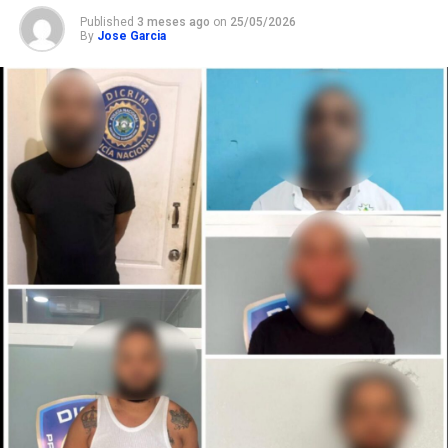
Published
3 meses ago
on
25/05/2026
By
Jose Garcia