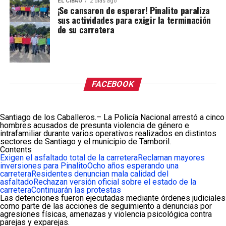
EL CIBAO
2 días ago
¡Se cansaron de esperar! Pinalito paraliza
sus actividades para exigir la terminación
de su carretera
FACEBOOK
Santiago de los Caballeros.– La Policía Nacional arrestó a cinco
hombres acusados de presunta violencia de género e
intrafamiliar durante varios operativos realizados en distintos
sectores de Santiago y el municipio de Tamboril.
Contents
Exigen el asfaltado total de la carretera
Reclaman mayores
inversiones para Pinalito
Ocho años esperando una
carretera
Residentes denuncian mala calidad del
asfaltado
Rechazan versión oficial sobre el estado de la
carretera
Continuarán las protestas
Las detenciones fueron ejecutadas mediante órdenes judiciales
como parte de las acciones de seguimiento a denuncias por
agresiones físicas, amenazas y violencia psicológica contra
parejas y exparejas.