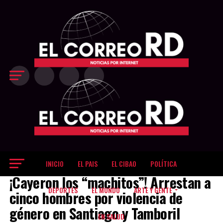
Exit mobile version
INICIO
EL PAIS
EL CIBAO
POLÍTICA
EL CIBAO
¡Cayeron los “machitos”! Arrestan a
DEPORTES
EL MUNDO
ARTE Y GENTE
cinco hombres por violencia de
género en Santiago y Tamboril
EN SALUD