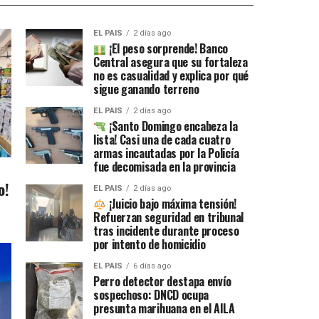
EL PAIS
2 días ago
¡El peso sorprende! Banco
Central asegura que su fortaleza
no es casualidad y explica por qué
sigue ganando terreno
EL PAIS
2 días ago
¡Santo Domingo encabeza la
lista! Casi una de cada cuatro
armas incautadas por la Policía
fue decomisada en la provincia
o!
EL PAIS
2 días ago
¡Juicio bajo máxima tensión!
Refuerzan seguridad en tribunal
tras incidente durante proceso
por intento de homicidio
EL PAIS
6 días ago
Perro detector destapa envío
sospechoso: DNCD ocupa
presunta marihuana en el AILA