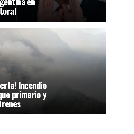
gentina en
toral
erta! Incendio
que primario y
trenes