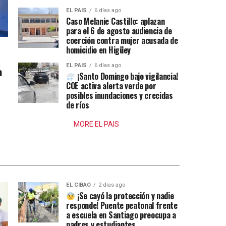
EL PAIS
6 días ago
Caso Melanie Castillo: aplazan
para el 6 de agosto audiencia de
coerción contra mujer acusada de
homicidio en Higüey
EL PAIS
6 días ago
a
¡Santo Domingo bajo vigilancia!
COE activa alerta verde por
posibles inundaciones y crecidas
de ríos
MORE EL PAIS
EL CIBAO
2 días ago
¡Se cayó la protección y nadie
responde! Puente peatonal frente
a escuela en Santiago preocupa a
padres y estudiantes