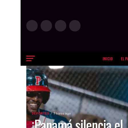
INICIO
EL P
DEPORTES
7 horas ago
¡Panamá silencia el