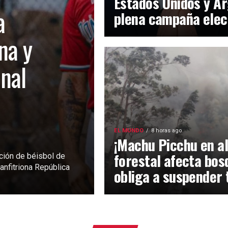
Estados Unidos y Ar
a
plena campaña elec
na y
inal
EL MUNDO
8 horas ago
¡Machu Picchu en al
forestal afecta bos
ción de béisbol de
anfitriona República
obliga a suspender 