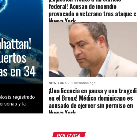
federal! Acusan de incendio
provocado a veterano tras ataque e
Nueva York
nhattan!
uertos
as en 34
NEW YORK
2 semanas ago
¡Una licencia en pausa y una traged
en el Bronx! Médico dominicano es
losis registrado
acusado de ejercer sin permiso en
rsonas y la...
Nueva York
POLITICA