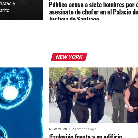
Público acusa a siete hombres por e
tistas y
asesinato de chofer en el Palacio d
rito...
Justicia de Santiago
NEW YORK
NEW YORK
2 semanas ago
¡Explosión frente a un edificio