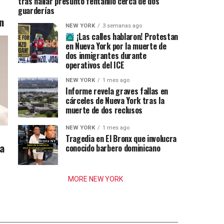
tras hallar presunto fentanilo cerca de dos
guarderías
n
NEW YORK
3 semanas ago
¡Las calles hablaron! Protestan
en Nueva York por la muerte de
dos inmigrantes durante
operativos del ICE
NEW YORK
1 mes ago
Informe revela graves fallas en
cárceles de Nueva York tras la
muerte de dos reclusos
NEW YORK
1 mes ago
Tragedia en El Bronx que involucra
ia
conocido barbero dominicano
MORE NEW YORK