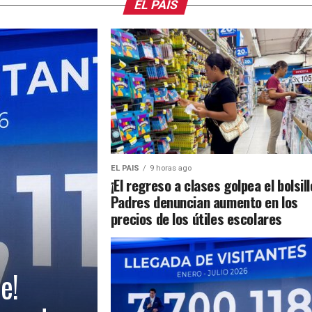
EL PAIS
EL PAIS
9 horas ago
¡El regreso a clases golpea el bolsill
Padres denuncian aumento en los
precios de los útiles escolares
e!