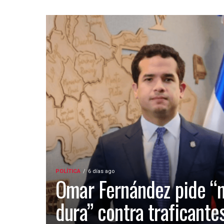
POLÍTICA
6 días ago
Omar Fernández pide “
dura” contra traficante