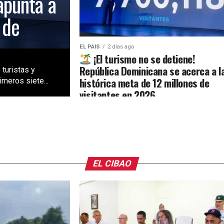
apunta a
 de
EL PAIS
2 días ago
¡El turismo no se detiene!
República Dominicana se acerca a l
 turistas y
histórica meta de 12 millones de
meros siete...
visitantes en 2026
EL CIBAO