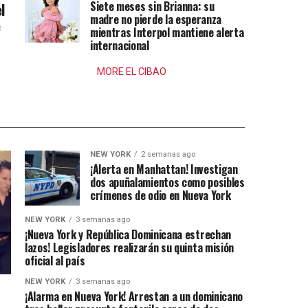
Siete meses sin Brianna: su
l
madre no pierde la esperanza
e
mientras Interpol mantiene alerta
internacional
MORE EL CIBAO
NEW YORK
2 semanas ago
¡Alerta en Manhattan! Investigan
dos apuñalamientos como posibles
crímenes de odio en Nueva York
NEW YORK
3 semanas ago
¡Nueva York y República Dominicana estrechan
lazos! Legisladores realizarán su quinta misión
oficial al país
NEW YORK
3 semanas ago
¡Alarma en Nueva York! Arrestan a un dominicano