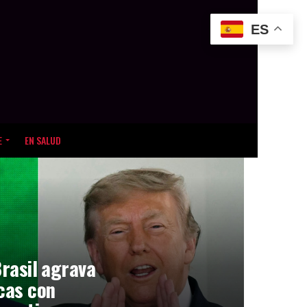
ES
E
EN SALUD
Brasil agrava
icas con