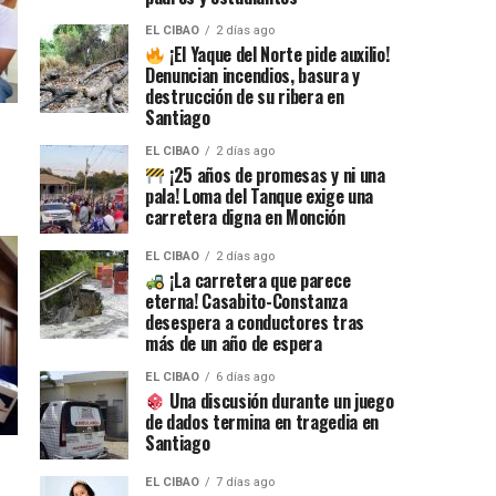
EL CIBAO
2 días ago
¡El Yaque del Norte pide auxilio!
Denuncian incendios, basura y
destrucción de su ribera en
Santiago
EL CIBAO
2 días ago
¡25 años de promesas y ni una
pala! Loma del Tanque exige una
carretera digna en Monción
EL CIBAO
2 días ago
¡La carretera que parece
eterna! Casabito-Constanza
desespera a conductores tras
más de un año de espera
EL CIBAO
6 días ago
Una discusión durante un juego
de dados termina en tragedia en
Santiago
EL CIBAO
7 días ago