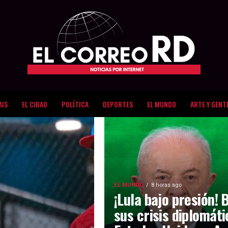
AIS
EL CIBAO
POLÍTICA
DEPORTES
EL MUNDO
ARTE Y GENT
EL MUNDO
8 horas ago
¡Lula bajo presión! 
sus crisis diplomát