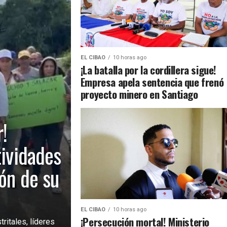
EL CIBAO
10 horas ago
¡La batalla por la cordillera sigue!
Empresa apela sentencia que frenó
proyecto minero en Santiago
!
tividades
ión de su
EL CIBAO
10 horas ago
¡Persecución mortal! Ministerio
ritales, líderes