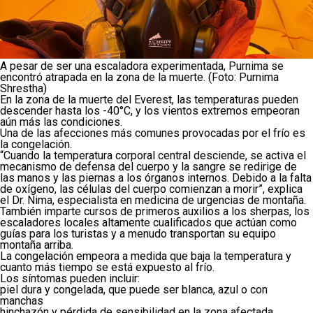
A pesar de ser una escaladora experimentada, Purnima se
encontró atrapada en la zona de la muerte. (Foto: Purnima
Shrestha)
En la zona de la muerte del Everest, las temperaturas pueden
descender hasta los -40°C, y los vientos extremos empeoran
aún más las condiciones.
Una de las afecciones más comunes provocadas por el frío es
la congelación.
“Cuando la temperatura corporal central desciende, se activa el
mecanismo de defensa del cuerpo y la sangre se redirige de
las manos y las piernas a los órganos internos. Debido a la falta
de oxígeno, las células del cuerpo comienzan a morir”, explica
el Dr. Nima, especialista en medicina de urgencias de montaña.
También imparte cursos de primeros auxilios a los sherpas, los
escaladores locales altamente cualificados que actúan como
guías para los turistas y a menudo transportan su equipo
montaña arriba.
La congelación empeora a medida que baja la temperatura y
cuanto más tiempo se está expuesto al frío.
Los síntomas pueden incluir:
piel dura y congelada, que puede ser blanca, azul o con
manchas
hinchazón y pérdida de sensibilidad en la zona afectada