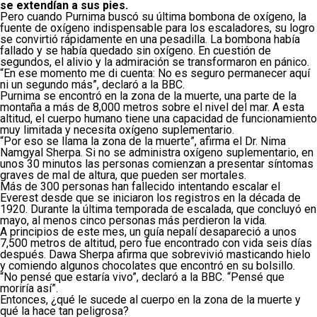
se extendían a sus pies.
Pero cuando Purnima buscó su última bombona de oxígeno, la
fuente de oxígeno indispensable para los escaladores, su logro
se convirtió rápidamente en una pesadilla. La bombona había
fallado y se había quedado sin oxígeno. En cuestión de
segundos, el alivio y la admiración se transformaron en pánico.
“En ese momento me di cuenta: No es seguro permanecer aquí
ni un segundo más”, declaró a la BBC.
Purnima se encontró en la zona de la muerte, una parte de la
montaña a más de 8,000 metros sobre el nivel del mar. A esta
altitud, el cuerpo humano tiene una capacidad de funcionamiento
muy limitada y necesita oxígeno suplementario.
“Por eso se llama la zona de la muerte”, afirma el Dr. Nima
Namgyal Sherpa. Si no se administra oxígeno suplementario, en
unos 30 minutos las personas comienzan a presentar síntomas
graves de mal de altura, que pueden ser mortales.
Más de 300 personas han fallecido intentando escalar el
Everest desde que se iniciaron los registros en la década de
1920. Durante la última temporada de escalada, que concluyó en
mayo, al menos cinco personas más perdieron la vida.
A principios de este mes, un guía nepalí desapareció a unos
7,500 metros de altitud, pero fue encontrado con vida seis días
después. Dawa Sherpa afirma que sobrevivió masticando hielo
y comiendo algunos chocolates que encontró en su bolsillo.
“No pensé que estaría vivo”, declaró a la BBC. “Pensé que
moriría así”.
Entonces, ¿qué le sucede al cuerpo en la zona de la muerte y
qué la hace tan peligrosa?