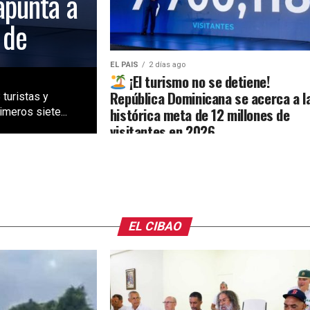
apunta a
 de
EL PAIS
2 días ago
¡El turismo no se detiene!
República Dominicana se acerca a l
 turistas y
histórica meta de 12 millones de
meros siete...
visitantes en 2026
EL CIBAO