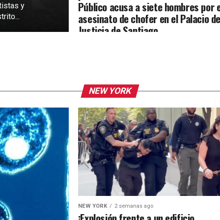
Público acusa a siete hombres por e
tistas y
asesinato de chofer en el Palacio d
rito...
Justicia de Santiago
NEW YORK
NEW YORK
2 semanas ago
¡Explosión frente a un edificio