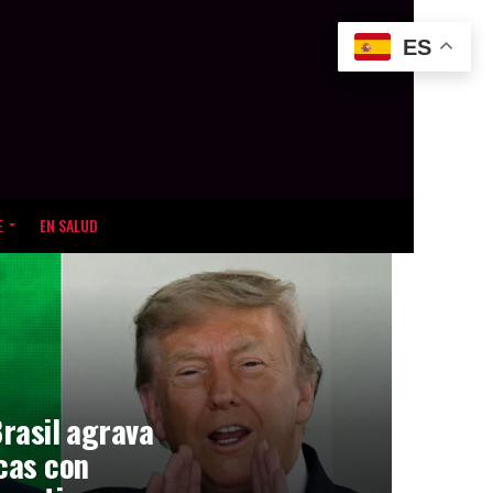
ES
E
EN SALUD
Brasil agrava
icas con