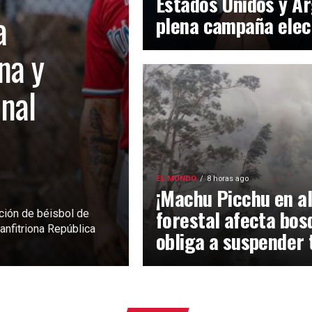
Estados Unidos y Ar
a
plena campaña elec
na y
inal
EL MUNDO
8 horas ago
¡Machu Picchu en al
forestal afecta bos
ción de béisbol de
anfitriona República
obliga a suspender 