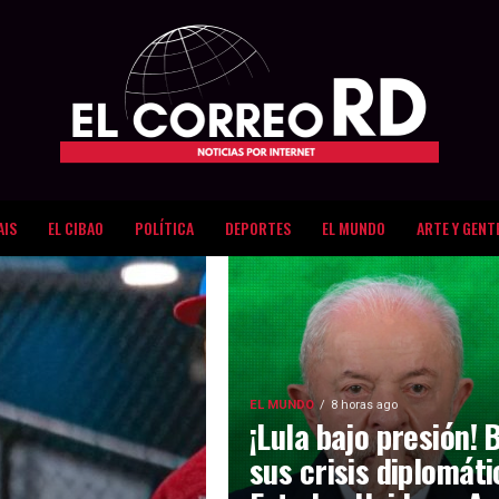
AIS
EL CIBAO
POLÍTICA
DEPORTES
EL MUNDO
ARTE Y GENT
EL MUNDO
8 horas ago
¡Lula bajo presión! 
sus crisis diplomát