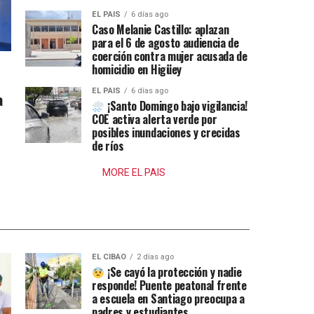
EL PAIS
6 días ago
Caso Melanie Castillo: aplazan
para el 6 de agosto audiencia de
coerción contra mujer acusada de
homicidio en Higüey
EL PAIS
6 días ago
a
¡Santo Domingo bajo vigilancia!
COE activa alerta verde por
posibles inundaciones y crecidas
de ríos
MORE EL PAIS
EL CIBAO
2 días ago
¡Se cayó la protección y nadie
responde! Puente peatonal frente
a escuela en Santiago preocupa a
padres y estudiantes