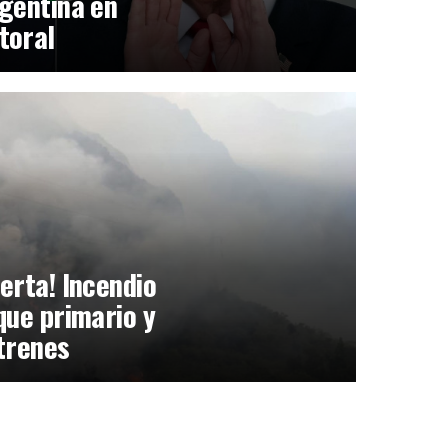
gentina en
toral
erta! Incendio
que primario y
trenes