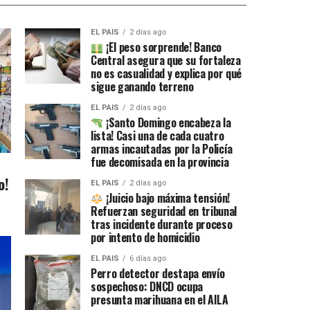
EL PAIS
2 días ago
¡El peso sorprende! Banco
Central asegura que su fortaleza
no es casualidad y explica por qué
sigue ganando terreno
EL PAIS
2 días ago
¡Santo Domingo encabeza la
lista! Casi una de cada cuatro
armas incautadas por la Policía
fue decomisada en la provincia
o!
EL PAIS
2 días ago
¡Juicio bajo máxima tensión!
Refuerzan seguridad en tribunal
tras incidente durante proceso
por intento de homicidio
EL PAIS
6 días ago
Perro detector destapa envío
sospechoso: DNCD ocupa
presunta marihuana en el AILA