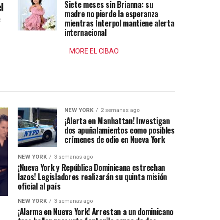
Siete meses sin Brianna: su
l
madre no pierde la esperanza
e
mientras Interpol mantiene alerta
internacional
MORE EL CIBAO
NEW YORK
2 semanas ago
¡Alerta en Manhattan! Investigan
dos apuñalamientos como posibles
crímenes de odio en Nueva York
NEW YORK
3 semanas ago
¡Nueva York y República Dominicana estrechan
lazos! Legisladores realizarán su quinta misión
oficial al país
NEW YORK
3 semanas ago
¡Alarma en Nueva York! Arrestan a un dominicano