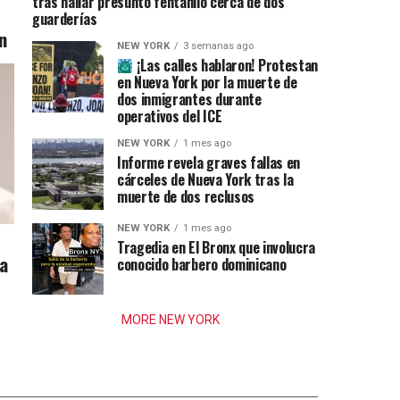
tras hallar presunto fentanilo cerca de dos
guarderías
n
NEW YORK
3 semanas ago
¡Las calles hablaron! Protestan
en Nueva York por la muerte de
dos inmigrantes durante
operativos del ICE
NEW YORK
1 mes ago
Informe revela graves fallas en
cárceles de Nueva York tras la
muerte de dos reclusos
NEW YORK
1 mes ago
Tragedia en El Bronx que involucra
ia
conocido barbero dominicano
MORE NEW YORK