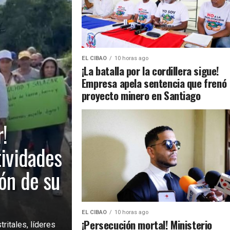
EL CIBAO
10 horas ago
¡La batalla por la cordillera sigue!
Empresa apela sentencia que frenó
proyecto minero en Santiago
!
tividades
ión de su
EL CIBAO
10 horas ago
¡Persecución mortal! Ministerio
ritales, líderes