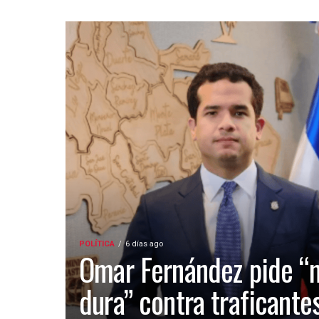
POLÍTICA
6 días ago
Omar Fernández pide “
dura” contra traficante