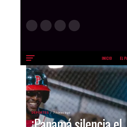
INICIO
EL P
DEPORTES
7 horas ago
¡Panamá silencia el