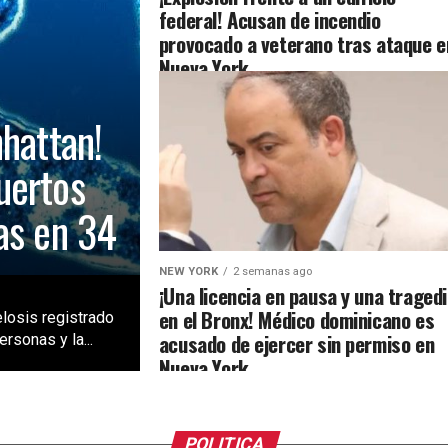
federal! Acusan de incendio
provocado a veterano tras ataque e
Nueva York
nhattan!
uertos
as en 34
NEW YORK
2 semanas ago
¡Una licencia en pausa y una traged
en el Bronx! Médico dominicano es
losis registrado
acusado de ejercer sin permiso en
rsonas y la...
Nueva York
POLITICA