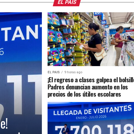
EL PAIS
EL PAIS
9 horas ago
¡El regreso a clases golpea el bolsill
Padres denuncian aumento en los
precios de los útiles escolares
e!