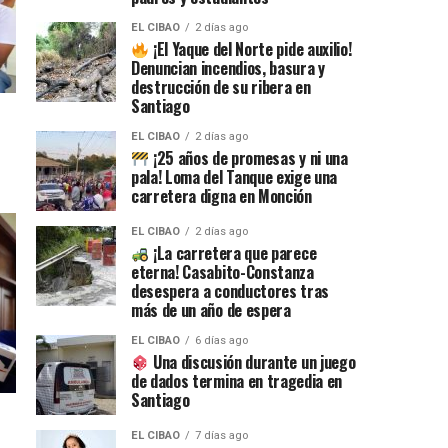
EL CIBAO
2 días ago
¡El Yaque del Norte pide auxilio!
Denuncian incendios, basura y
destrucción de su ribera en
Santiago
EL CIBAO
2 días ago
¡25 años de promesas y ni una
pala! Loma del Tanque exige una
carretera digna en Monción
EL CIBAO
2 días ago
¡La carretera que parece
eterna! Casabito-Constanza
desespera a conductores tras
más de un año de espera
EL CIBAO
6 días ago
Una discusión durante un juego
de dados termina en tragedia en
Santiago
EL CIBAO
7 días ago