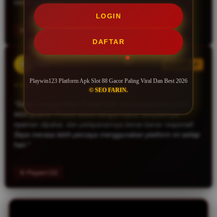
ketika dibutuhkan."
LOGIN
🎯 Login Playwin123
DAFTAR
K
Kadek****
MAXWIN JP
Playwin123 Platform Apk Slot 88 Gacor Paling Viral Dan Best 2026
⭐⭐⭐⭐⭐
© SEO FARIN.
"Salah satu kelebihan Playwin123 adalah tampilannya yang
ringan dan nyaman di smartphone. Semua fitur berjalan
lancar sehingga aktivitas menjadi lebih efisien dan
menyenangkan."
🎯 Playwin123 Daftar