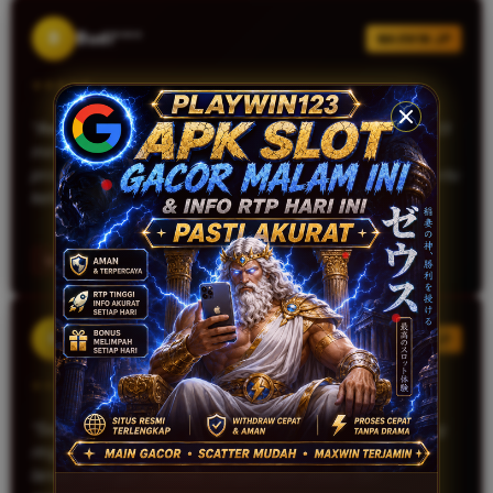
e
t
R
Roni****
MAXWIN JP
a
i
⭐⭐⭐⭐⭐
l
s
"Hal yang paling saya sukai dari Playwin123 adalah
kecepatannya. Semua proses berjalan lancar, respons sistem
sangat baik, dan pelayanannya selalu siap membantu kapan
saja diperlukan."
🎯 Main Game Online
B
Budi****
MAXWIN JP
⭐⭐⭐⭐⭐
"Awalnya hanya ingin mencoba, tetapi sekarang Playwin123
menjadi pilihan utama saya. Navigasinya sederhana,
prosesnya cepat, dan dukungan pelanggan selalu membantu