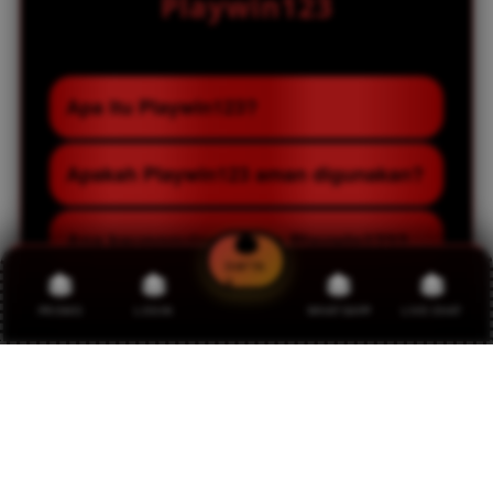
Apa itu Playwin123?
Playwin123 adalah platform yang
Apakah Playwin123 aman digunakan?
mengutamakan keamanan, kemudahan
akses, dan layanan profesional agar
Ya, Playwin123 menerapkan sistem
Apa keunggulan utama Playwin123?
pengguna memperoleh pengalaman
keamanan yang diperbarui secara berkala
digital yang nyaman serta berkualitas
sehingga aktivitas pengguna tetap
DAFTA
Keunggulannya meliputi akses cepat,
R
Apakah Playwin123 mudah diakses?
setiap saat.
terlindungi dan dapat dilakukan dengan
tampilan responsif, sistem stabil, layanan
PROMO
LOGIN
WHATSAPP
LIVE CHAT
lebih nyaman.
ramah, serta pengalaman penggunaan
Tentu. Platform dirancang agar dapat
Bagaimana kualitas layanan
yang sederhana namun tetap berkualitas.
digunakan dengan mudah melalui
Playwin123?
perangkat desktop maupun smartphone
tanpa mengurangi kenyamanan
Tim layanan siap membantu dengan
pengguna.
respons yang cepat sehingga setiap