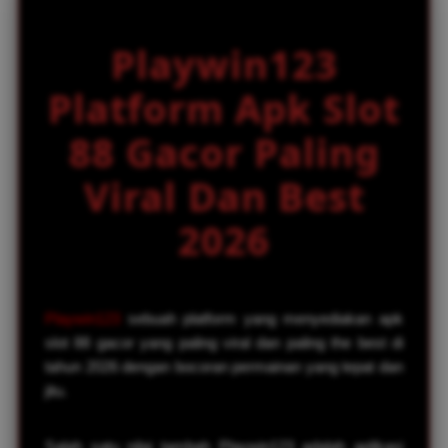
Playwin123
Platform Apk Slot
88 Gacor Paling
Viral Dan Best
2026
Playwin123
sebuah platform yang menyediakan apk
slot 88 gacor yang paling viral dan paling the best di
tahun 2026 dengan bocoran permainan yang tepat dan
jitu.
Salah satu nilai tambah Playwin123 adalah aplikasi