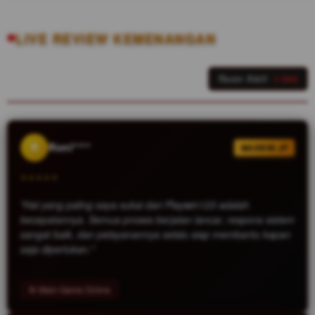
dan paling
the best di
LIVE REVIEW KEMENANGAN
tahun 2026
dengan
bocoran
Room Aktif:
1.542
permainan
yang tepat
dan jitu.
R
Roni****
V
i
e
w
l
i
c
e
n
s
e
d