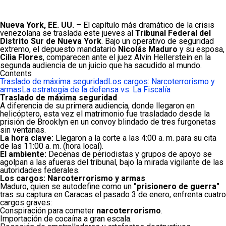
Nueva York, EE. UU.
– El capítulo más dramático de la crisis
venezolana se traslada este jueves al
Tribunal Federal del
Distrito Sur de Nueva York
. Bajo un operativo de seguridad
extremo, el depuesto mandatario
Nicolás Maduro
y su esposa,
Cilia Flores
, comparecen ante el juez Alvin Hellerstein en la
segunda audiencia de un juicio que ha sacudido al mundo.
Contents
Traslado de máxima seguridad
Los cargos: Narcoterrorismo y
armas
La estrategia de la defensa vs. La Fiscalía
Traslado de máxima seguridad
A diferencia de su primera audiencia, donde llegaron en
helicóptero, esta vez el matrimonio fue trasladado desde la
prisión de Brooklyn en un convoy blindado de tres furgonetas
sin ventanas.
La hora clave:
Llegaron a la corte a las 4:00 a. m. para su cita
de las 11:00 a. m. (hora local).
El ambiente:
Decenas de periodistas y grupos de apoyo se
agolpan a las afueras del tribunal, bajo la mirada vigilante de las
autoridades federales.
Los cargos: Narcoterrorismo y armas
Maduro, quien se autodefine como un
"prisionero de guerra"
tras su captura en Caracas el pasado 3 de enero, enfrenta cuatro
cargos graves:
Conspiración para cometer
narcoterrorismo
.
Importación de cocaína a gran escala.