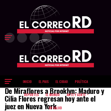
Exit mobile version
INICIO
EL PAIS
EL CIBAO
POLÍTICA
EL MUNDO
De Miraflores a Brooklyn: Maduro y
DEPORTES
EL MUNDO
ARTE Y GENTE
Cilia Flores regresan hoy ante el
juez en Nueva York
EN SALUD