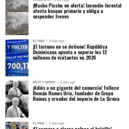
¡Machu Picchu en alerta! Incendio forestal
afecta bosque primario y obliga a
suspender trenes
EL PAIS
2 días ago
¡El turismo no se detiene! República
Dominicana apunta a superar los 12
millones de visitantes en 2026
ARTE Y GENTE
2 días ago
¡Adiós a un gigante del comercio! Fallece
Román Ramos Uría, fundador de Grupo
Ramos y creador del imperio de La Sirena
EL PAIS
2 días ago
¡El regreso a clases golpea el bolsillo!