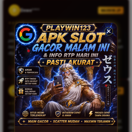
e
t
D
Dewe****
MAXWIN JP
a
i
⭐⭐⭐⭐⭐
l
s
"Platform ini sangat mudah dipahami bahkan untuk
pengguna baru. Saya tidak membutuhkan waktu lama untuk
beradaptasi karena seluruh fiturnya tersusun rapi dan mudah
digunakan."
🎯 Mobile Game
M
Mega****
MAXWIN JP
⭐⭐⭐⭐⭐
"Saya senang menggunakan Playwin123 karena
pelayanannya profesional. Proses akses cepat, sistem stabil,
dan pengalaman keseluruhannya terasa sangat memuaskan