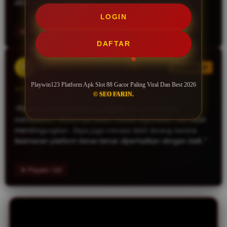
dibandingkan platform lain yang pernah saya gunakan."
LOGIN
🎯 Situs Game
DAFTAR
S
Siti****
MAXWIN JP
Playwin123 Platform Apk Slot 88 Gacor Paling Viral Dan Best 2026
⭐⭐⭐⭐⭐
© SEO FARIN.
"Playwin123 memberikan pengalaman yang sangat
memuaskan. Sistemnya stabil, mudah digunakan, dan tidak
membingungkan. Saya juga merasa lebih tenang karena
keamanan platform benar-benar diperhatikan dengan baik."
🎯 Playwin 123