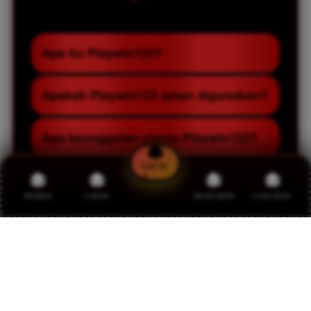
Apa itu Playwin123?
Playwin123 adalah platform yang
Apakah Playwin123 aman digunakan?
mengutamakan keamanan, kemudahan
akses, dan layanan profesional agar
Ya, Playwin123 menerapkan sistem
Apa keunggulan utama Playwin123?
pengguna memperoleh pengalaman
keamanan yang diperbarui secara berkala
digital yang nyaman serta berkualitas
sehingga aktivitas pengguna tetap
DAFTA
Keunggulannya meliputi akses cepat,
Apakah Playwin123 mudah diakses?
R
setiap saat.
terlindungi dan dapat dilakukan dengan
tampilan responsif, sistem stabil, layanan
PROMO
LOGIN
WHATSAPP
LIVE CHAT
lebih nyaman.
ramah, serta pengalaman penggunaan
Tentu. Platform dirancang agar dapat
Bagaimana kualitas layanan
yang sederhana namun tetap berkualitas.
digunakan dengan mudah melalui
Playwin123?
perangkat desktop maupun smartphone
tanpa mengurangi kenyamanan
Tim layanan siap membantu dengan
pengguna.
respons yang cepat sehingga setiap