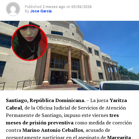
Published
2 meses ago
on
05/06/2026
By
Jose Garcia
Santiago, República Dominicana.
– La jueza
Yaritza
Cabral
, de la Oficina Judicial de Servicios de Atención
Permanente de Santiago, impuso este viernes
tres
meses de prisión preventiva
como medida de coerción
contra
Marino Antonio Ceballos
, acusado de
presuntamente participar en el asesinato de
Margarita