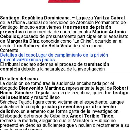
Santiago, República Dominicana.
– La jueza
Yaritza Cabral
,
de la Oficina Judicial de Servicios de Atención Permanente de
Santiago, impuso este viernes
tres meses de prisión
preventiva
como medida de coerción contra
Marino Antonio
Ceballos
, acusado de presuntamente participar en el asesinato
de
Margarita Díaz
, conocida como “La China”, ocurrido en el
sector
Los Solares de Bella Vista
de esta ciudad.
Contents
Detalles del caso
Lugar de cumplimiento de la prisión
preventiva
Próximos pasos
El tribunal declaró además el proceso de
tramitación
compleja
debido a la naturaleza de la investigación.
Detalles del caso
La decisión se tomó tras la audiencia encabezada por el
abogado
Bienvenido Martínez
, representante legal de
Robert
Hanns Sánchez Tejada
, pareja de la víctima, quien fue
testigo
del asesinato
y resultó ileso.
Sánchez Tejada figura como víctima en el expediente, aunque
actualmente cumple
prisión preventiva por otro hecho
delictivo
, un elemento que forma parte de la investigación.
El abogado defensor de Ceballos,
Ángel Toribio Tineo
,
rechazó la medida, alegando que el Ministerio Público no
presentó evidencias suficientes que vinculen directamente a su
cliente con el crimen.