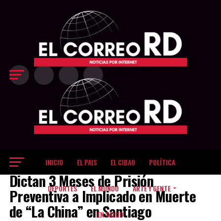
Exit mobile version
INICIO
EL PAIS
EL CIBAO
POLÍTICA
EL CIBAO
Dictan 3 Meses de Prisión
DEPORTES
EL MUNDO
ARTE Y GENTE
Preventiva a Implicado en Muerte
de “La China” en Santiago
EN SALUD