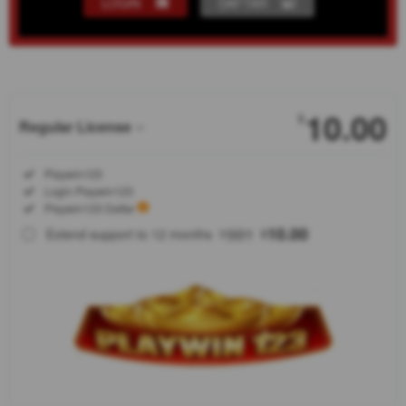
LOGIN
DAFTAR
Show More
10.00
$
Regular License
Regular
Included:
Playwin123
License
Included:
Login Playwin123
SELECTED
Included:
Playwin123 Daftar
88
$
981
10.00
Extend support to 12 months
$
$
Playwin123
adalah
sebuah
platform
yang
menyediakan
apk slot 88
gacor yang
paling viral