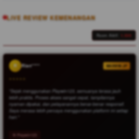
dan paling
the best di
LIVE REVIEW KEMENANGAN
tahun 2026
dengan
bocoran
Room Aktif:
1.535
permainan
yang tepat
dan jitu.
V
R
Rian****
MAXWIN JP
i
e
⭐⭐⭐⭐⭐
w
"Sejak menggunakan Playwin123, semuanya terasa jauh
l
lebih praktis. Proses akses sangat cepat, tampilannya
i
nyaman dipakai, dan pelayanannya benar-benar responsif.
c
Saya merasa lebih percaya menggunakan platform ini setiap
e
hari."
n
s
e
🎯 Playwin123
d