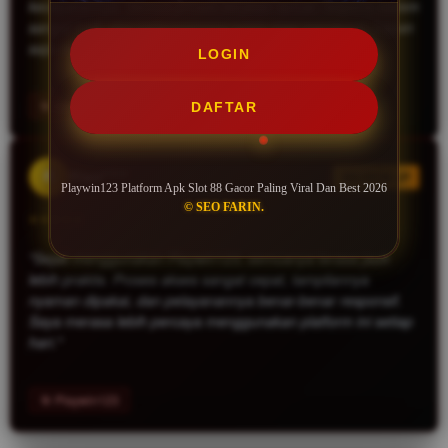
lebih praktis. Proses akses sangat cepat, tampilannya
nyaman dipakai, dan pelayanannya benar-benar responsif.
Saya merasa lebih percaya menggunakan platform ini setiap
LOGIN
hari."
DAFTAR
🎯 Playwin123
Playwin123 Platform Apk Slot 88 Gacor Paling Viral Dan Best 2026
R
Roni****
MAXWIN JP
© SEO FARIN.
⭐⭐⭐⭐⭐
"Hal yang paling saya sukai dari Playwin123 adalah
kecepatannya. Semua proses berjalan lancar, respons sistem
sangat baik, dan pelayanannya selalu siap membantu kapan
saja diperlukan."
🎯 Main Game Online