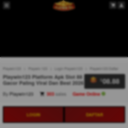
Playwin123
Playwin 123
Login Playwin123
Playwin123 Daftar
Playwin123 Platform Apk Slot 88
08.88
$
Gacor Paling Viral Dan Best 2026
By
Playwin123
303
sales
Game Online
LOGIN
DAFTAR