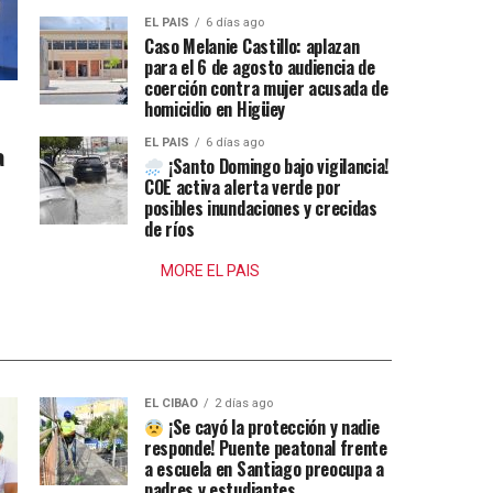
EL PAIS
6 días ago
Caso Melanie Castillo: aplazan
para el 6 de agosto audiencia de
coerción contra mujer acusada de
homicidio en Higüey
EL PAIS
6 días ago
a
¡Santo Domingo bajo vigilancia!
COE activa alerta verde por
posibles inundaciones y crecidas
de ríos
MORE EL PAIS
EL CIBAO
2 días ago
¡Se cayó la protección y nadie
responde! Puente peatonal frente
a escuela en Santiago preocupa a
padres y estudiantes