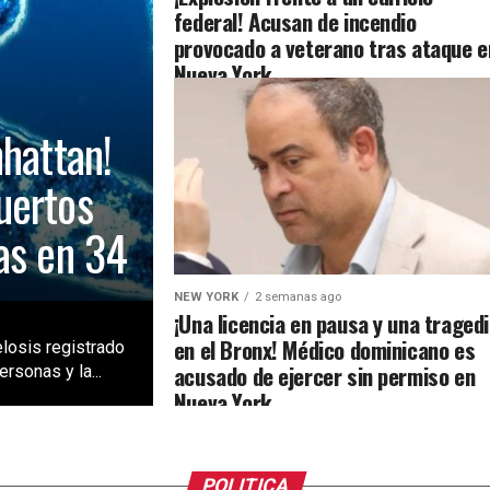
federal! Acusan de incendio
provocado a veterano tras ataque e
Nueva York
nhattan!
uertos
as en 34
NEW YORK
2 semanas ago
¡Una licencia en pausa y una traged
en el Bronx! Médico dominicano es
losis registrado
acusado de ejercer sin permiso en
rsonas y la...
Nueva York
POLITICA