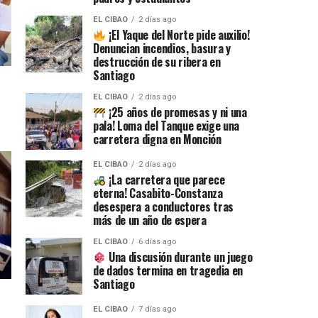
EL CIBAO
2 días ago
¡El Yaque del Norte pide auxilio!
Denuncian incendios, basura y
destrucción de su ribera en
Santiago
EL CIBAO
2 días ago
¡25 años de promesas y ni una
pala! Loma del Tanque exige una
carretera digna en Monción
EL CIBAO
2 días ago
¡La carretera que parece
eterna! Casabito-Constanza
desespera a conductores tras
más de un año de espera
EL CIBAO
6 días ago
Una discusión durante un juego
de dados termina en tragedia en
Santiago
EL CIBAO
7 días ago