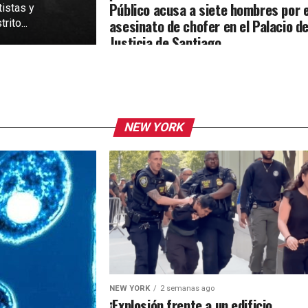
Público acusa a siete hombres por e
tistas y
asesinato de chofer en el Palacio d
rito...
Justicia de Santiago
NEW YORK
NEW YORK
2 semanas ago
¡Explosión frente a un edificio