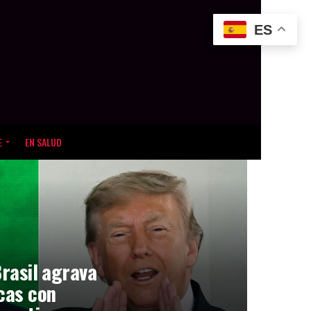
ES
E
EN SALUD
Brasil agrava
icas con