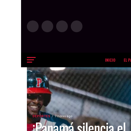
INICIO
EL P
DEPORTES
7 horas ago
¡Panamá silencia el