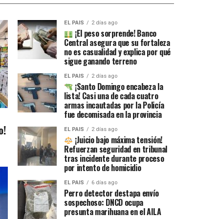
EL PAIS
2 días ago
¡El peso sorprende! Banco
Central asegura que su fortaleza
no es casualidad y explica por qué
sigue ganando terreno
EL PAIS
2 días ago
¡Santo Domingo encabeza la
lista! Casi una de cada cuatro
armas incautadas por la Policía
fue decomisada en la provincia
o!
EL PAIS
2 días ago
¡Juicio bajo máxima tensión!
Refuerzan seguridad en tribunal
tras incidente durante proceso
por intento de homicidio
EL PAIS
6 días ago
Perro detector destapa envío
sospechoso: DNCD ocupa
presunta marihuana en el AILA