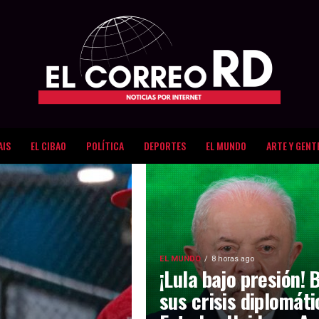
AIS
EL CIBAO
POLÍTICA
DEPORTES
EL MUNDO
ARTE Y GENT
EL MUNDO
8 horas ago
¡Lula bajo presión! 
sus crisis diplomát