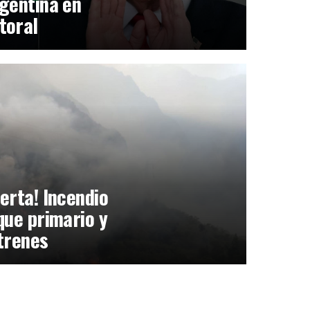
gentina en
toral
erta! Incendio
que primario y
trenes