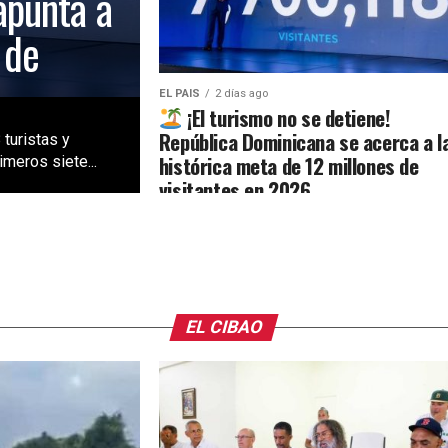
apunta a
 de
EL PAIS
2 días ago
¡El turismo no se detiene!
República Dominicana se acerca a l
 turistas y
histórica meta de 12 millones de
meros siete...
visitantes en 2026
EL CIBAO