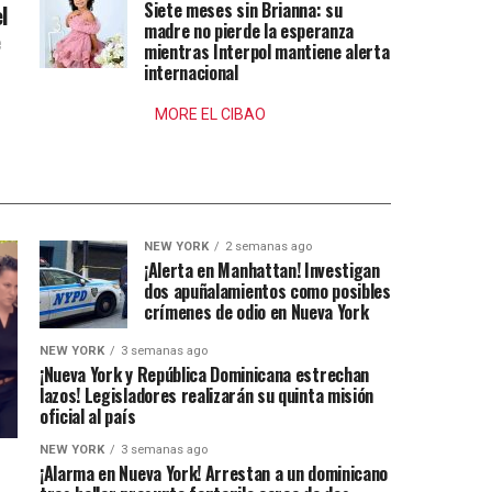
Siete meses sin Brianna: su
l
madre no pierde la esperanza
e
mientras Interpol mantiene alerta
internacional
MORE EL CIBAO
NEW YORK
2 semanas ago
¡Alerta en Manhattan! Investigan
dos apuñalamientos como posibles
crímenes de odio en Nueva York
NEW YORK
3 semanas ago
¡Nueva York y República Dominicana estrechan
lazos! Legisladores realizarán su quinta misión
oficial al país
NEW YORK
3 semanas ago
¡Alarma en Nueva York! Arrestan a un dominicano