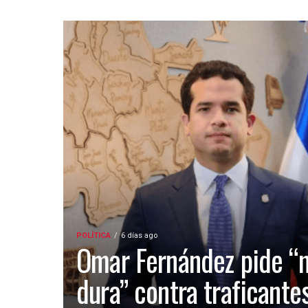
POLÍTICA
6 días ago
Omar Fernández pide “
dura” contra traficante