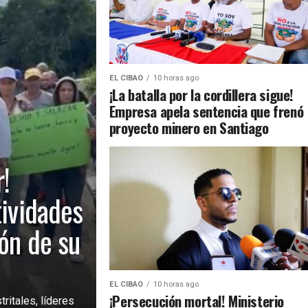
EL CIBAO
10 horas ago
¡La batalla por la cordillera sigue!
Empresa apela sentencia que frenó
proyecto minero en Santiago
!
tividades
ión de su
EL CIBAO
10 horas ago
¡Persecución mortal! Ministerio
ritales, líderes