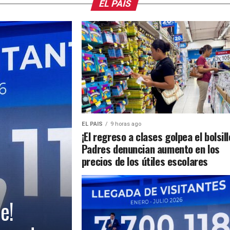
EL PAIS
EL PAIS
9 horas ago
¡El regreso a clases golpea el bolsill
Padres denuncian aumento en los
precios de los útiles escolares
e!