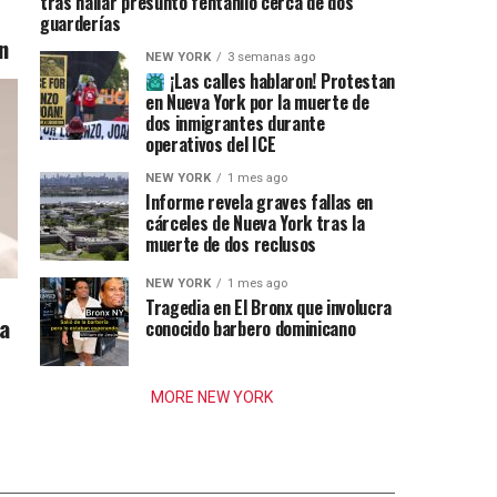
tras hallar presunto fentanilo cerca de dos
guarderías
n
NEW YORK
3 semanas ago
¡Las calles hablaron! Protestan
en Nueva York por la muerte de
dos inmigrantes durante
operativos del ICE
NEW YORK
1 mes ago
Informe revela graves fallas en
cárceles de Nueva York tras la
muerte de dos reclusos
NEW YORK
1 mes ago
Tragedia en El Bronx que involucra
ia
conocido barbero dominicano
MORE NEW YORK