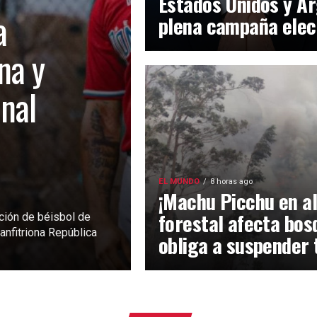
Estados Unidos y Ar
a
plena campaña elec
na y
inal
EL MUNDO
8 horas ago
¡Machu Picchu en al
forestal afecta bos
ción de béisbol de
anfitriona República
obliga a suspender 