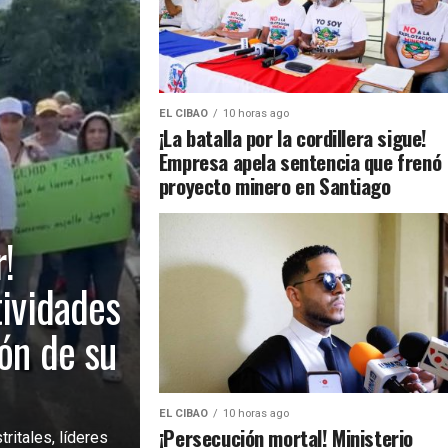
EL CIBAO
10 horas ago
¡La batalla por la cordillera sigue!
Empresa apela sentencia que frenó
proyecto minero en Santiago
!
tividades
ión de su
EL CIBAO
10 horas ago
¡Persecución mortal! Ministerio
ritales, líderes