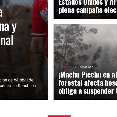
Estados Unidos y Ar
a
plena campaña elec
na y
inal
EL MUNDO
8 horas ago
¡Machu Picchu en al
forestal afecta bos
ción de béisbol de
anfitriona República
obliga a suspender 