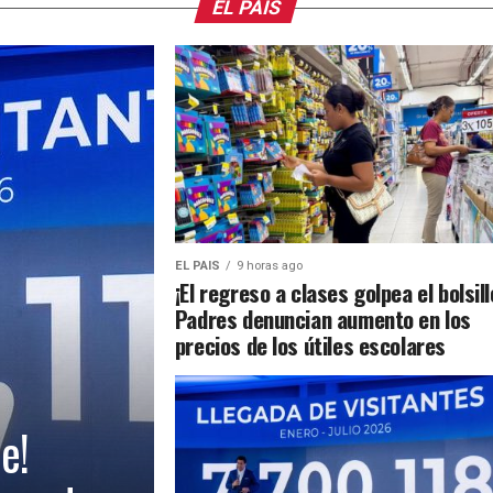
EL PAIS
EL PAIS
9 horas ago
¡El regreso a clases golpea el bolsill
Padres denuncian aumento en los
precios de los útiles escolares
e!