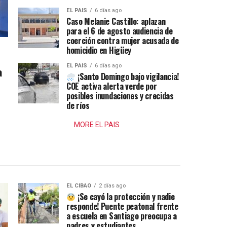
EL PAIS
6 días ago
Caso Melanie Castillo: aplazan
para el 6 de agosto audiencia de
coerción contra mujer acusada de
homicidio en Higüey
EL PAIS
6 días ago
a
¡Santo Domingo bajo vigilancia!
COE activa alerta verde por
posibles inundaciones y crecidas
de ríos
MORE EL PAIS
EL CIBAO
2 días ago
¡Se cayó la protección y nadie
responde! Puente peatonal frente
a escuela en Santiago preocupa a
padres y estudiantes