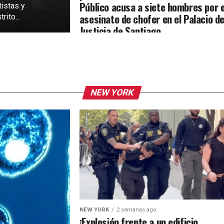
Público acusa a siete hombres por e
tistas y
asesinato de chofer en el Palacio d
rito...
Justicia de Santiago
NEW YORK
NEW YORK
2 semanas ago
¡Explosión frente a un edificio