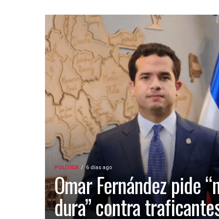
POLÍTICA
6 días ago
Omar Fernández pide “
dura” contra traficante