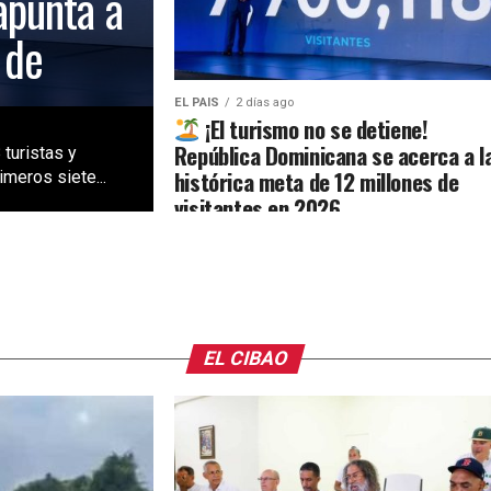
apunta a
 de
EL PAIS
2 días ago
¡El turismo no se detiene!
República Dominicana se acerca a l
 turistas y
histórica meta de 12 millones de
meros siete...
visitantes en 2026
EL CIBAO