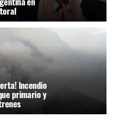
gentina en
toral
erta! Incendio
que primario y
trenes