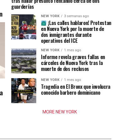
tras hallar presunto fentanilo cerca de dos
guarderías
n
NEW YORK
3 semanas ago
¡Las calles hablaron! Protestan
en Nueva York por la muerte de
dos inmigrantes durante
operativos del ICE
NEW YORK
1 mes ago
Informe revela graves fallas en
cárceles de Nueva York tras la
muerte de dos reclusos
NEW YORK
1 mes ago
Tragedia en El Bronx que involucra
ia
conocido barbero dominicano
MORE NEW YORK