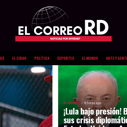
AIS
EL CIBAO
POLÍTICA
DEPORTES
EL MUNDO
ARTE Y GENT
EL MUNDO
8 horas ago
¡Lula bajo presión! 
sus crisis diplomát