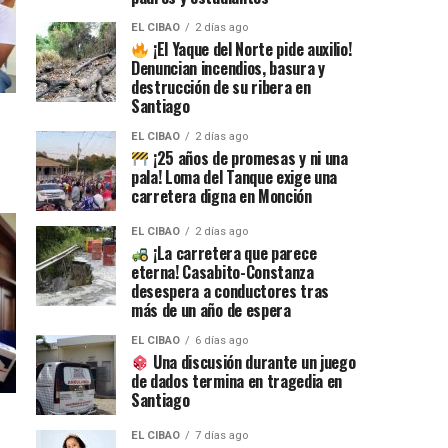
EL CIBAO
2 días ago
¡El Yaque del Norte pide auxilio!
Denuncian incendios, basura y
destrucción de su ribera en
Santiago
EL CIBAO
2 días ago
¡25 años de promesas y ni una
pala! Loma del Tanque exige una
carretera digna en Monción
EL CIBAO
2 días ago
¡La carretera que parece
eterna! Casabito-Constanza
desespera a conductores tras
más de un año de espera
EL CIBAO
6 días ago
Una discusión durante un juego
de dados termina en tragedia en
Santiago
EL CIBAO
7 días ago