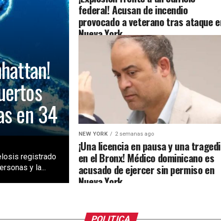
federal! Acusan de incendio
provocado a veterano tras ataque e
Nueva York
nhattan!
uertos
as en 34
NEW YORK
2 semanas ago
¡Una licencia en pausa y una traged
en el Bronx! Médico dominicano es
losis registrado
acusado de ejercer sin permiso en
rsonas y la...
Nueva York
POLITICA