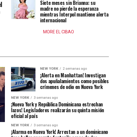
Siete meses sin Brianna: su
l
madre no pierde la esperanza
e
mientras Interpol mantiene alerta
internacional
MORE EL CIBAO
NEW YORK
2 semanas ago
¡Alerta en Manhattan! Investigan
dos apuñalamientos como posibles
crímenes de odio en Nueva York
NEW YORK
3 semanas ago
¡Nueva York y República Dominicana estrechan
lazos! Legisladores realizarán su quinta misión
oficial al país
NEW YORK
3 semanas ago
¡Alarma en Nueva York! Arrestan a un dominicano