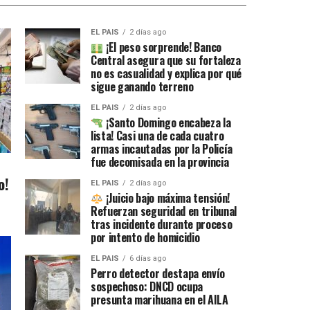
EL PAIS
2 días ago
¡El peso sorprende! Banco
Central asegura que su fortaleza
no es casualidad y explica por qué
sigue ganando terreno
EL PAIS
2 días ago
¡Santo Domingo encabeza la
lista! Casi una de cada cuatro
armas incautadas por la Policía
fue decomisada en la provincia
o!
EL PAIS
2 días ago
¡Juicio bajo máxima tensión!
Refuerzan seguridad en tribunal
tras incidente durante proceso
por intento de homicidio
EL PAIS
6 días ago
Perro detector destapa envío
sospechoso: DNCD ocupa
presunta marihuana en el AILA