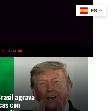
ES
E
EN SALUD
Brasil agrava
icas con