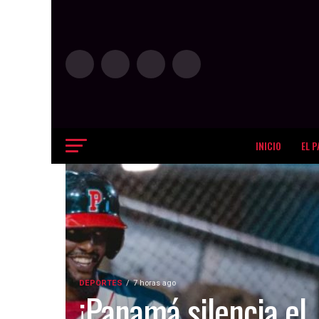
INICIO
EL P
DEPORTES
7 horas ago
¡Panamá silencia el