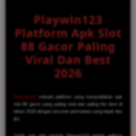
Playwin123
Platform Apk Slot
88 Gacor Paling
Viral Dan Best
2026
Playwin123
sebuah platform yang menyediakan apk
slot 88 gacor yang paling viral dan paling the best di
tahun 2026 dengan bocoran permainan yang tepat dan
jitu.
Salah satu nilai tambah Playwin123 adalah aplikasi