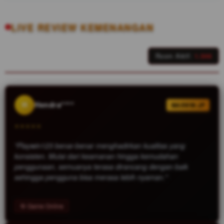
dan paling
the best di
LIVE REVIEW KEMENANGAN
tahun 2026
dengan
bocoran
Room Aktif:
1.548
permainan
yang tepat
dan jitu.
V
R
Roni****
MAXWIN JP
i
e
⭐⭐⭐⭐⭐
w
"Hal yang paling saya sukai dari Playwin123 adalah
l
kecepatannya. Semua proses berjalan lancar, respons sistem
i
sangat baik, dan pelayanannya selalu siap membantu kapan
c
saja diperlukan."
e
n
s
🎯 Main Game Online
e
d