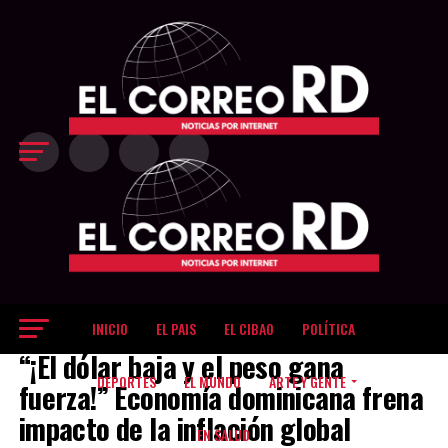
Exit mobile version
INICIO
EL PAIS
EL CIBAO
POLÍTICA
EL DINERO
“¡El dólar baja y el peso gana
DEPORTES
EL MUNDO
ARTE Y GENTE
fuerza!” Economía dominicana frena
impacto de la inflación global
EN SALUD