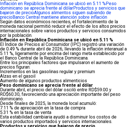
Inflación en República Dominicana se ubicó en 5.11 %
Peso
dominicano se aprecia frente al dólar
Productos y servicios que
bajaron de precio
Algunos alimentos siguen subiendo de
precio
Banco Central mantiene atención sobre inflación
Según datos económicos recientes, el fortalecimiento de la
moneda nacional permitió reducir el efecto de los altos precios
internacionales sobre varios productos y servicios consumidos
por la población.
Inflación en República Dominicana se ubicó en 5.11 %
El Índice de Precios al Consumidor (IPC) registró una variación
de 0.49 % durante abril de 2026, llevando la inflación interanual a
5.11 %, ligeramente por encima del rango meta establecido por
el Banco Central de la República Dominicana.
Entre los principales factores que impulsaron el aumento de
precios figuran:
Incrementos en las gasolinas regular y premium
Alzas en el gasoil
Aumento de algunos productos alimenticios
Peso dominicano se aprecia frente al dólar
Durante abril, el precio del dólar osciló entre RD$59.00 y
RD$60.30, favoreciendo una apreciación importante del peso
dominicano.
Desde finales de 2025, la moneda local acumuló:
7.11 % de apreciación en la tasa de compra
5.31 % en la tasa de venta
Esta estabilidad cambiaria ayudó a disminuir los costos de
varios productos importados y servicios internacionales.
Productos y servicios que bajaron de precio