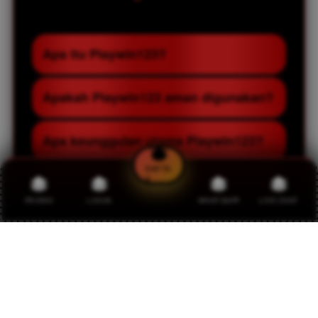
Apa itu Playwin123?
Playwin123 adalah platform yang
Apakah Playwin123 aman digunakan?
mengutamakan keamanan, kemudahan
akses, dan layanan profesional agar
Ya, Playwin123 menerapkan sistem
Apa keunggulan utama Playwin123?
pengguna memperoleh pengalaman
keamanan yang diperbarui secara berkala
digital yang nyaman serta berkualitas
sehingga aktivitas pengguna tetap
Keunggulannya meliputi akses cepat,
DAFTA
Apakah Playwin123 mudah diakses?
R
setiap saat.
terlindungi dan dapat dilakukan dengan
tampilan responsif, sistem stabil, layanan
PROMO
LOGIN
WHATSAPP
LIVE CHAT
lebih nyaman.
ramah, serta pengalaman penggunaan
Tentu. Platform dirancang agar dapat
Bagaimana kualitas layanan
yang sederhana namun tetap berkualitas.
digunakan dengan mudah melalui
Playwin123?
perangkat desktop maupun smartphone
tanpa mengurangi kenyamanan
Tim layanan siap membantu dengan
pengguna.
respons yang cepat sehingga setiap