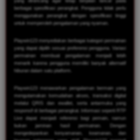
yang dirancang agar tetap berjalan lancar pada
berbagai spesifikasi perangkat. Pengguna tidak perlu
menggunakan perangkat dengan spesifikasi tinggi
untuk memperoleh pengalaman yang nyaman.
Playwin123 menyediakan berbagai kategori permainan
yang dapat dipilih sesuai preferensi pengguna. Variasi
permainan membuat pengalaman menjadi lebih
menarik karena pengguna memiliki banyak alternatif
hiburan dalam satu platform.
Playwin123 menawarkan pengalaman bermain yang
mengutamakan kemudahan akses, transaksi digital
melalui QRIS dan ewallet, serta antarmuka yang
responsif di berbagai perangkat. Informasi seperti RTP
Live dapat menjadi referensi bagi pemain, namun
bukan jaminan hasil permainan. Dengan
mengedepankan kenyamanan, keamanan, dan