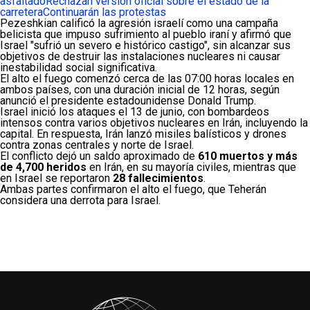
asfaltado
Rechazan versión oficial sobre el estado de la
carretera
Continuarán las protestas
Pezeshkian calificó la agresión israelí como una campaña
belicista que impuso sufrimiento al pueblo iraní y afirmó que
Israel "sufrió un severo e histórico castigo", sin alcanzar sus
objetivos de destruir las instalaciones nucleares ni causar
inestabilidad social significativa.
El alto el fuego comenzó cerca de las 07:00 horas locales en
ambos países, con una duración inicial de 12 horas, según
anunció el presidente estadounidense Donald Trump.
Israel inició los ataques el 13 de junio, con bombardeos
intensos contra varios objetivos nucleares en Irán, incluyendo la
capital. En respuesta, Irán lanzó misiles balísticos y drones
contra zonas centrales y norte de Israel.
El conflicto dejó un saldo aproximado de
610 muertos y más
de 4,700 heridos
en Irán, en su mayoría civiles, mientras que
en Israel se reportaron
28 fallecimientos
.
Ambas partes confirmaron el alto el fuego, que Teherán
considera una derrota para Israel.