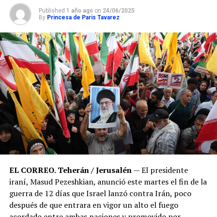
Published
1 año ago
on
24/06/2025
By
Princesa de Paris Tavarez
EL CORREO. Teherán / Jerusalén
— El presidente
iraní, Masud Pezeshkian, anunció este martes el fin de la
guerra de 12 días que Israel lanzó contra Irán, poco
después de que entrara en vigor un alto el fuego
acordado entre ambas naciones y promovido por