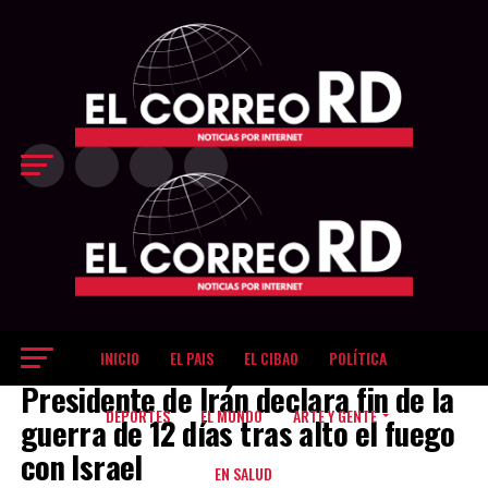
Exit mobile version
INICIO
EL PAIS
EL CIBAO
POLÍTICA
EL MUNDO
Presidente de Irán declara fin de la
DEPORTES
EL MUNDO
ARTE Y GENTE
guerra de 12 días tras alto el fuego
con Israel
EN SALUD