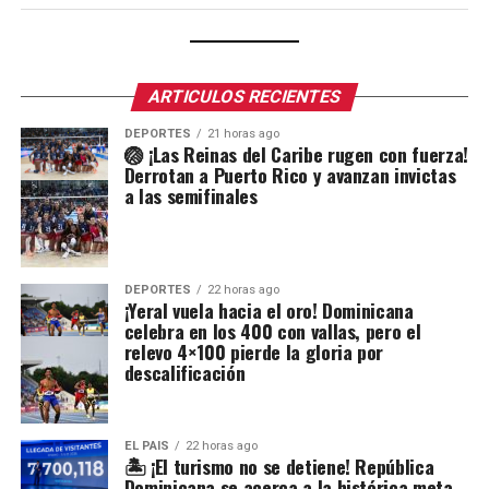
ARTICULOS RECIENTES
DEPORTES
21 horas ago
🏐 ¡Las Reinas del Caribe rugen con fuerza!
Derrotan a Puerto Rico y avanzan invictas
a las semifinales
DEPORTES
22 horas ago
¡Yeral vuela hacia el oro! Dominicana
celebra en los 400 con vallas, pero el
relevo 4×100 pierde la gloria por
descalificación
EL PAIS
22 horas ago
🏝️ ¡El turismo no se detiene! República
Dominicana se acerca a la histórica meta