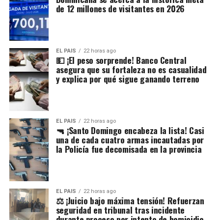
de 12 millones de visitantes en 2026
EL PAIS
22 horas ago
💵 ¡El peso sorprende! Banco Central
asegura que su fortaleza no es casualidad
y explica por qué sigue ganando terreno
EL PAIS
22 horas ago
🔫 ¡Santo Domingo encabeza la lista! Casi
una de cada cuatro armas incautadas por
la Policía fue decomisada en la provincia
EL PAIS
22 horas ago
⚖️ ¡Juicio bajo máxima tensión! Refuerzan
seguridad en tribunal tras incidente
durante proceso por intento de homicidio