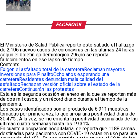
FACEBOOK
El Ministerio de Salud Pública reportó este sábado el hallazgo
de 2,106 nuevos casos de coronavirus en las últimas 24 horas
según el boletín epidemiológico 296,no se reporta
fallecimientos en ese lapso de tiempo.
Contents
Exigen el asfaltado total de la carretera
Reclaman mayores
inversiones para Pinalito
Ocho años esperando una
carretera
Residentes denuncian mala calidad del
asfaltado
Rechazan versión oficial sobre el estado de la
carretera
Continuarán las protestas
Esta es la segunda ocasión en enero en la que se reportan más
de dos mil casos, y un récord diario durante el tiempo de la
pandemia.
Los casos identificados son el producto de 6,911 muestras
tomadas por primera vez lo que arroja una positividad diaria de
30.47% . A la vez, se incrementa la positividad acumulada de las
últimas cuatro semanas hasta los 19.31%.
En cuanto a ocupación hospitalaria, se reporta que 1188 camas
destinadas para pacientes con COVID-19 están en uso para una