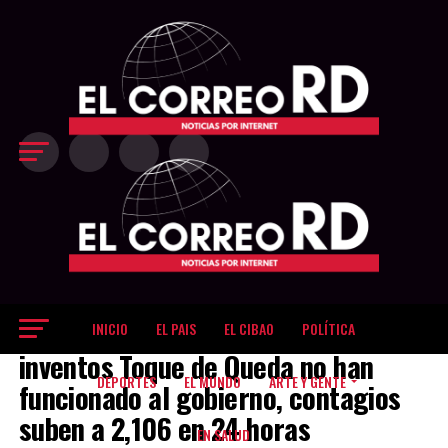
Exit mobile version
INICIO
EL PAIS
EL CIBAO
POLÍTICA
EL PAIS
inventos Toque de Queda no han
DEPORTES
EL MUNDO
ARTE Y GENTE
funcionado al gobierno, contagios
suben a 2,106 en 24 horas
EN SALUD