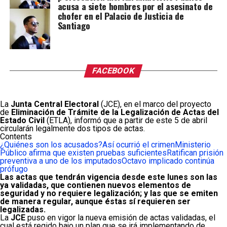
acusa a siete hombres por el asesinato de
chofer en el Palacio de Justicia de
Santiago
FACEBOOK
La
Junta Central Electoral
(JCE), en el marco del proyecto
de
Eliminación de Trámite de la Legalización de Actas del
Estado Civil
(ETLA), informó que a partir de este 5 de abril
circularán legalmente dos tipos de actas.
Contents
¿Quiénes son los acusados?
Así ocurrió el crimen
Ministerio
Público afirma que existen pruebas suficientes
Ratifican prisión
preventiva a uno de los imputados
Octavo implicado continúa
prófugo
Las actas que tendrán vigencia desde este lunes son las
ya validadas, que contienen nuevos elementos de
seguridad y no requiere legalización; y las que se emiten
de manera regular, aunque éstas sí requieren ser
legalizadas.
La
JCE
puso en vigor la nueva emisión de actas validadas, el
cual está regido bajo un plan que se irá implementando de