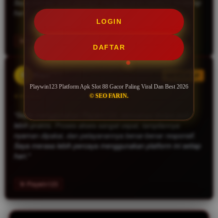
ketika dibutuhkan."
LOGIN
🎯 Login Playwin123
DAFTAR
R
Rian****
MAXWIN JP
⭐⭐⭐⭐⭐
Playwin123 Platform Apk Slot 88 Gacor Paling Viral Dan Best 2026
© SEO FARIN.
"Sejak menggunakan Playwin123, semuanya terasa jauh
lebih praktis. Proses akses sangat cepat, tampilannya
nyaman dipakai, dan pelayanannya benar-benar responsif.
Saya merasa lebih percaya menggunakan platform ini setiap
hari."
🎯 Playwin123