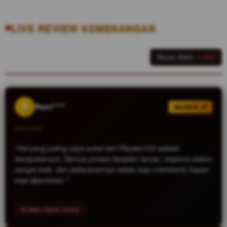
dan paling
the best di
LIVE REVIEW KEMENANGAN
tahun 2026
dengan
bocoran
Room Aktif:
1.569
permainan
yang tepat
dan jitu.
D
Dewe****
MAXWIN JP
V
i
⭐⭐⭐⭐⭐
e
w
"Platform ini sangat mudah dipahami bahkan untuk
l
pengguna baru. Saya tidak membutuhkan waktu lama untuk
i
beradaptasi karena seluruh fiturnya tersusun rapi dan mudah
c
digunakan."
e
n
🎯 Mobile Game
s
e
d