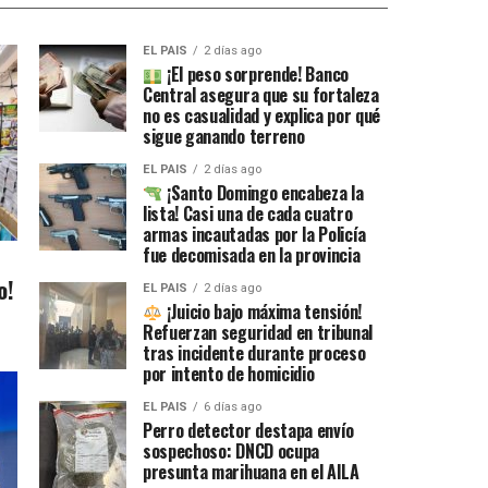
EL PAIS
2 días ago
¡El peso sorprende! Banco
Central asegura que su fortaleza
no es casualidad y explica por qué
sigue ganando terreno
EL PAIS
2 días ago
¡Santo Domingo encabeza la
lista! Casi una de cada cuatro
armas incautadas por la Policía
fue decomisada en la provincia
o!
EL PAIS
2 días ago
¡Juicio bajo máxima tensión!
Refuerzan seguridad en tribunal
tras incidente durante proceso
por intento de homicidio
EL PAIS
6 días ago
Perro detector destapa envío
sospechoso: DNCD ocupa
presunta marihuana en el AILA