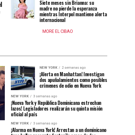
Siete meses sin Brianna: su
l
madre no pierde la esperanza
e
mientras Interpol mantiene alerta
internacional
MORE EL CIBAO
NEW YORK
2 semanas ago
¡Alerta en Manhattan! Investigan
dos apuñalamientos como posibles
crímenes de odio en Nueva York
NEW YORK
3 semanas ago
¡Nueva York y República Dominicana estrechan
lazos! Legisladores realizarán su quinta misión
oficial al país
NEW YORK
3 semanas ago
¡Alarma en Nueva York! Arrestan a un dominicano