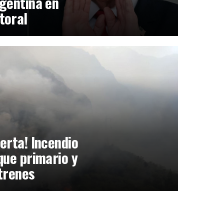
gentina en
toral
erta! Incendio
que primario y
trenes