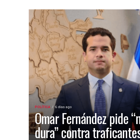
POLÍTICA
6 días ago
Omar Fernández pide “
dura” contra traficante