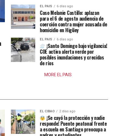
EL PAIS
6 días ago
Caso Melanie Castillo: aplazan
para el 6 de agosto audiencia de
coerción contra mujer acusada de
homicidio en Higüey
EL PAIS
6 días ago
a
¡Santo Domingo bajo vigilancia!
COE activa alerta verde por
posibles inundaciones y crecidas
de ríos
MORE EL PAIS
EL CIBAO
2 días ago
¡Se cayó la protección y nadie
responde! Puente peatonal frente
a escuela en Santiago preocupa a
padres y estudiantes