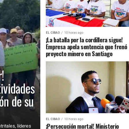
EL CIBAO
10 horas ago
¡La batalla por la cordillera sigue!
Empresa apela sentencia que frenó
proyecto minero en Santiago
!
tividades
ión de su
EL CIBAO
10 horas ago
¡Persecución mortal! Ministerio
ritales, líderes