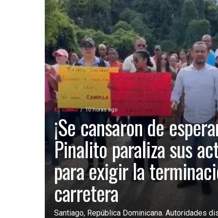
EL CIBAO
10 horas ago
¡Se cansaron de esperar
Pinalito paraliza sus ac
para exigir la terminac
carretera
Santiago, República Dominicana. Autoridades dist