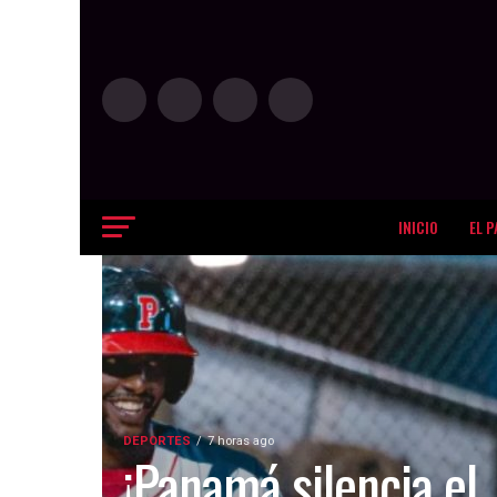
INICIO
EL P
DEPORTES
7 horas ago
¡Panamá silencia el