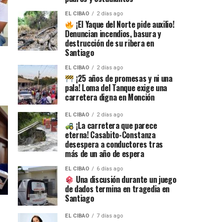
EL CIBAO
2 días ago
¡El Yaque del Norte pide auxilio!
Denuncian incendios, basura y
destrucción de su ribera en
Santiago
EL CIBAO
2 días ago
¡25 años de promesas y ni una
pala! Loma del Tanque exige una
carretera digna en Monción
EL CIBAO
2 días ago
¡La carretera que parece
eterna! Casabito-Constanza
desespera a conductores tras
más de un año de espera
EL CIBAO
6 días ago
Una discusión durante un juego
de dados termina en tragedia en
Santiago
EL CIBAO
7 días ago