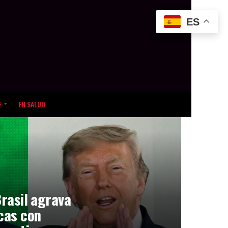
ES
E
EN SALUD
Brasil agrava
icas con