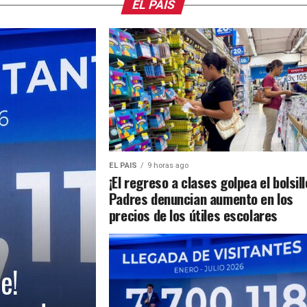
EL PAIS
EL PAIS
9 horas ago
¡El regreso a clases golpea el bolsill
Padres denuncian aumento en los
precios de los útiles escolares
e!