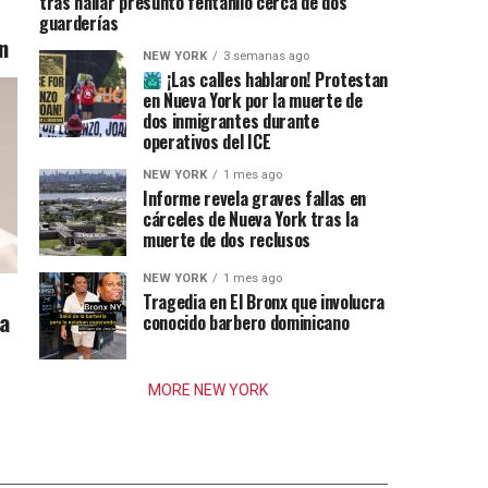
tras hallar presunto fentanilo cerca de dos
guarderías
n
NEW YORK
3 semanas ago
¡Las calles hablaron! Protestan
en Nueva York por la muerte de
dos inmigrantes durante
operativos del ICE
NEW YORK
1 mes ago
Informe revela graves fallas en
cárceles de Nueva York tras la
muerte de dos reclusos
NEW YORK
1 mes ago
Tragedia en El Bronx que involucra
ia
conocido barbero dominicano
MORE NEW YORK