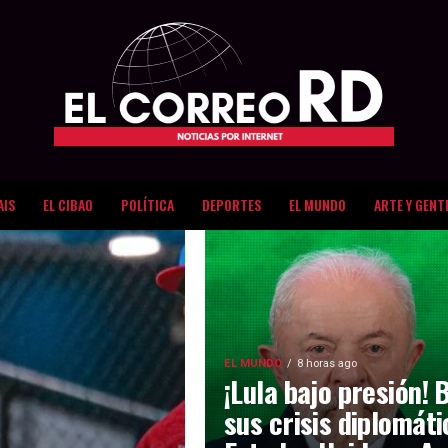
AIS
EL CIBAO
POLÍTICA
DEPORTES
EL MUNDO
ARTE Y GENT
EL MUNDO
8 horas ago
¡Lula bajo presión! 
sus crisis diplomát