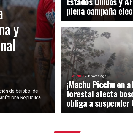
Estados Unidos y Ar
a
plena campaña elec
na y
inal
EL MUNDO
8 horas ago
¡Machu Picchu en al
forestal afecta bos
ción de béisbol de
anfitriona República
obliga a suspender 