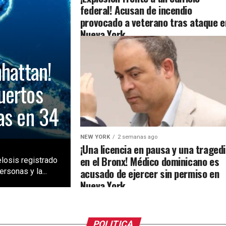
federal! Acusan de incendio
provocado a veterano tras ataque e
Nueva York
nhattan!
uertos
as en 34
NEW YORK
2 semanas ago
¡Una licencia en pausa y una traged
en el Bronx! Médico dominicano es
losis registrado
acusado de ejercer sin permiso en
rsonas y la...
Nueva York
POLITICA