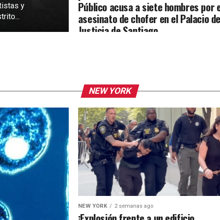
Público acusa a siete hombres por e
tistas y
asesinato de chofer en el Palacio d
rito...
Justicia de Santiago
NEW YORK
NEW YORK
2 semanas ago
¡Explosión frente a un edificio