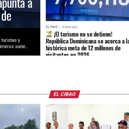
apunta a
 de
EL PAIS
2 días ago
¡El turismo no se detiene!
República Dominicana se acerca a l
 turistas y
histórica meta de 12 millones de
meros siete...
visitantes en 2026
EL CIBAO