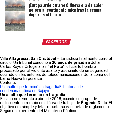
EL MUNDO
5 horas ago
¡Europa arde otra vez! Nueva ola de calor
golpea al continente mientras la sequía
deja ríos al límite
FACEBOOK
Villa Altagracia, San Cristóbal
– La justicia finalmente cerró el
círculo. Un tribunal condenó a
30 años de prisión
a Johan
Carlos Reyes Ortega, alias
“el Pato”
, el cuarto hombre
procesado por el violento asalto y asesinato de un seguridad
ocurrido en las antenas de telecomunicaciones de la Loma del
barrio Nueva Esperanza.
Contents
Un asalto que terminó en tragedia
El historial de
condenas
Justicia en Najayo
Un asalto que terminó en tragedia
El caso se remonta a abril de 2018, cuando un grupo de
delincuentes irrumpió en el área de trabajo de
Eugenio Disla
. El
objetivo era simple y letal: robarle su escopeta de reglamento.
Según el expediente del Ministerio Público: