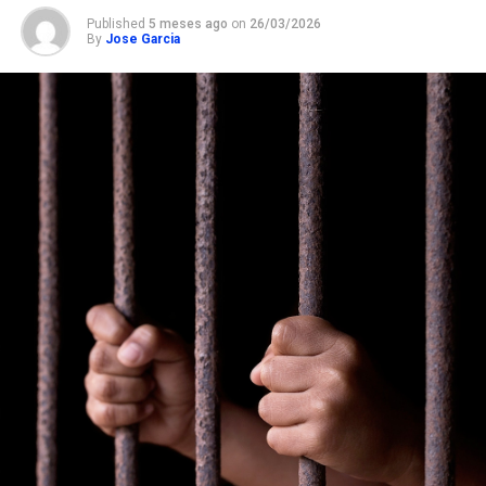
Published
5 meses ago
on
26/03/2026
By
Jose Garcia