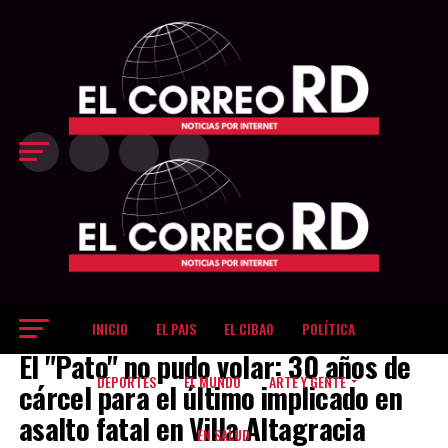
Exit mobile version
INICIO
EL PAIS
EL CIBAO
POLÍTICA
EL PAIS
El "Pato" no pudo volar: 30 años de
DEPORTES
EL MUNDO
ARTE Y GENTE
cárcel para el último implicado en
asalto fatal en Villa Altagracia
EN SALUD