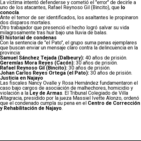
La víctima intentó defenderse y cometió el "error" de decirle a
uno de los atacantes, Rafael Reynoso Gil (Bincito), que
lo
conocía
.
Ante el temor de ser identificados, los asaltantes le propinaron
dos disparos mortales.
Otro trabajador que presenció el hecho logró salvar su vida
milagrosamente tras huir bajo una lluvia de balas.
El historial de condenas
Con la sentencia de "el Pato", el grupo suma penas ejemplares
que buscan enviar un mensaje claro contra la delincuencia en la
provincia:
Samuel Sánchez Tejada (Dalbeury):
40 años de prisión.
Geremías Mora Reyes (Cacón):
30 años de prisión.
Rafael Reynoso Gil (Bincito):
30 años de prisión.
Johan Carlos Reyes Ortega (el Pato):
30 años de prisión.
Justicia en Najayo
Las fiscales Nancy Ovalle y Rosa Hernández fundamentaron el
caso bajo cargos de asociación de malhechores, homicidio y
violación a la
Ley de Armas
. El Tribunal Colegiado de Villa
Altagracia, presidido por la jueza Massiel Ivette Alonzo, ordenó
que el condenado cumpla su pena en el
Centro de Corrección
y Rehabilitación de Najayo
.