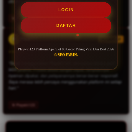
sehingga pengguna bisa merasa lebih nyaman."
LOGIN
🎯 Game Online
DAFTAR
M
Mega****
MAXWIN JP
Playwin123 Platform Apk Slot 88 Gacor Paling Viral Dan Best 2026
⭐⭐⭐⭐⭐
© SEO FARIN.
"Saya senang menggunakan Playwin123 karena
pelayanannya profesional. Proses akses cepat, sistem stabil,
dan pengalaman keseluruhannya terasa sangat memuaskan
dibandingkan platform lain yang pernah saya gunakan."
🎯 Situs Game