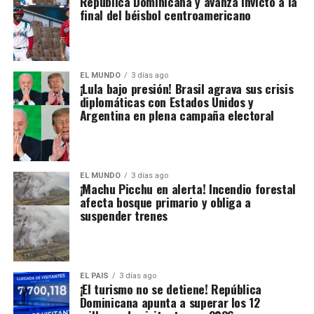
República Dominicana y avanza invicto a la
final del béisbol centroamericano
EL MUNDO
3 días ago
¡Lula bajo presión! Brasil agrava sus crisis
diplomáticas con Estados Unidos y
Argentina en plena campaña electoral
EL MUNDO
3 días ago
¡Machu Picchu en alerta! Incendio forestal
afecta bosque primario y obliga a
suspender trenes
EL PAIS
3 días ago
¡El turismo no se detiene! República
Dominicana apunta a superar los 12