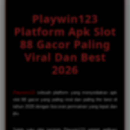
Playwin123
Platform Apk Slot
88 Gacor Paling
Viral Dan Best
2026
Playwin123
sebuah platform yang menyediakan apk
slot 88 gacor yang paling viral dan paling the best di
tahun 2026 dengan bocoran permainan yang tepat dan
jitu.
Salah satu nilai tambah Playwin123 adalah aplikasi