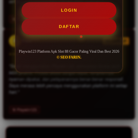
ketika dibutuhkan."
LOGIN
🎯 Login Playwin123
DAFTAR
H
Hendra****
MAXWIN JP
Playwin123 Platform Apk Slot 88 Gacor Paling Viral Dan Best 2026
⭐⭐⭐⭐⭐
© SEO FARIN.
"Playwin123 benar-benar menghadirkan kualitas yang
konsisten. Mulai dari keamanan hingga kemudahan
penggunaan, semuanya terasa dirancang dengan baik
sehingga pengguna bisa merasa lebih nyaman."
🎯 Game Online