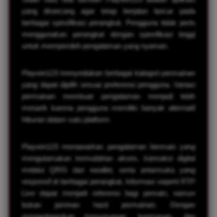
yang dirancang agar tetap berjalan lancar pada
berbagai spesifikasi perangkat. Pengguna tidak perlu
menggunakan perangkat dengan spesifikasi tinggi
untuk memperoleh pengalaman yang nyaman.
Playwin123 menyediakan berbagai kategori permainan
yang dapat dipilih sesuai preferensi pengguna. Variasi
permainan membuat pengalaman menjadi lebih
menarik karena pengguna memiliki banyak alternatif
hiburan dalam satu platform.
Playwin123 menawarkan pengalaman bermain yang
mengutamakan kemudahan akses, transaksi digital
melalui QRIS dan ewallet, serta antarmuka yang
responsif di berbagai perangkat. Informasi seperti RTP
Live dapat menjadi referensi bagi pemain, namun
bukan jaminan hasil permainan. Dengan
mengedepankan kenyamanan, keamanan, dan