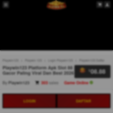
Playwin123
Playwin 123
Login Playwin123
Playwin123 Daftar
Playwin123 Platform Apk Slot 88
08.88
$
Gacor Paling Viral Dan Best 2026
By
Playwin123
303
sales
Game Online
LOGIN
DAFTAR