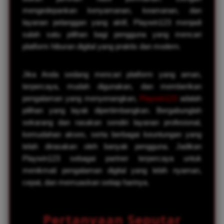
layanan pelanggan yang aktif, Playwin123 menjadi
salah satu pilihan bagi pengguna yang mencari
platform hiburan digital yang praktis dan modern.
Jika Anda sedang mencari platform yang aman,
terpercaya, mudah digunakan, dan memberikan
pengalaman yang menyenangkan,
Playwin123
adalah
pilihan yang layak dipertimbangkan. Bergabunglah
sekarang dan rasakan sendiri layanan profesional,
kemudahan akses, serta berbagai keuntungan yang
telah dirasakan oleh banyak pengguna. Jadikan
Playwin123 sebagai partner terpercaya untuk
menikmati pengalaman digital yang lebih nyaman,
cepat, dan memuaskan setiap harinya.
Pertanyaan Seputar