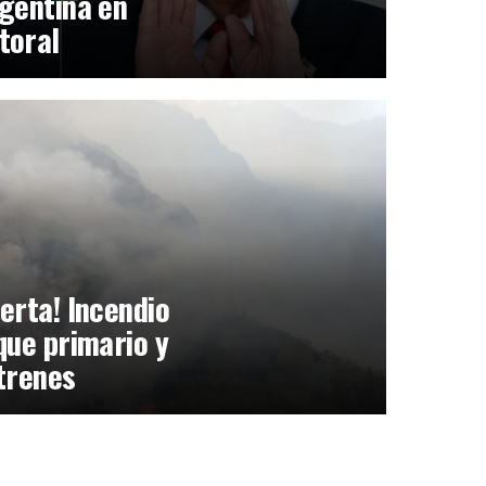
gentina en
toral
erta! Incendio
que primario y
trenes