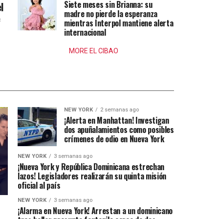
Siete meses sin Brianna: su
l
madre no pierde la esperanza
e
mientras Interpol mantiene alerta
internacional
MORE EL CIBAO
NEW YORK
2 semanas ago
¡Alerta en Manhattan! Investigan
dos apuñalamientos como posibles
crímenes de odio en Nueva York
NEW YORK
3 semanas ago
¡Nueva York y República Dominicana estrechan
lazos! Legisladores realizarán su quinta misión
oficial al país
NEW YORK
3 semanas ago
¡Alarma en Nueva York! Arrestan a un dominicano