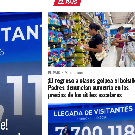
EL PAIS
EL PAIS
9 horas ago
¡El regreso a clases golpea el bolsill
Padres denuncian aumento en los
precios de los útiles escolares
e!