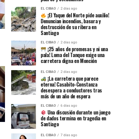
EL CIBAO
2 días ago
¡El Yaque del Norte pide auxilio!
Denuncian incendios, basura y
destrucción de su ribera en
Santiago
EL CIBAO
2 días ago
¡25 años de promesas y ni una
pala! Loma del Tanque exige una
carretera digna en Monción
EL CIBAO
2 días ago
¡La carretera que parece
eterna! Casabito-Constanza
desespera a conductores tras
más de un año de espera
EL CIBAO
6 días ago
Una discusión durante un juego
de dados termina en tragedia en
Santiago
EL CIBAO
7 días ago