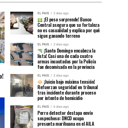
EL PAIS
2 días ago
¡El peso sorprende! Banco
Central asegura que su fortaleza
no es casualidad y explica por qué
sigue ganando terreno
EL PAIS
2 días ago
¡Santo Domingo encabeza la
lista! Casi una de cada cuatro
armas incautadas por la Policía
fue decomisada en la provincia
o!
EL PAIS
2 días ago
¡Juicio bajo máxima tensión!
Refuerzan seguridad en tribunal
tras incidente durante proceso
por intento de homicidio
EL PAIS
6 días ago
Perro detector destapa envío
sospechoso: DNCD ocupa
presunta marihuana en el AILA