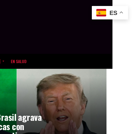
ES
E
EN SALUD
Brasil agrava
icas con