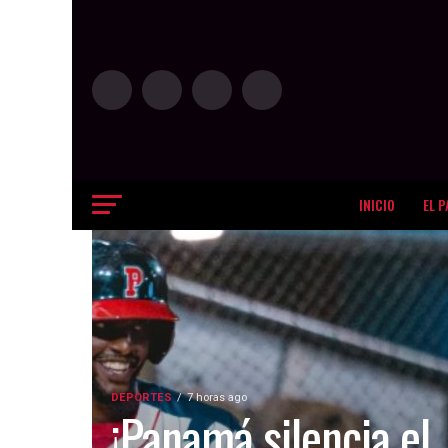
INICIO
EL P
DEPORTES
7 horas ago
¡Panamá silencia el