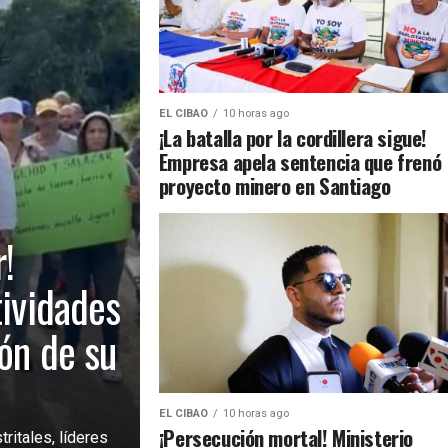
EL CIBAO
10 horas ago
¡La batalla por la cordillera sigue!
Empresa apela sentencia que frenó
proyecto minero en Santiago
!
tividades
ión de su
EL CIBAO
10 horas ago
¡Persecución mortal! Ministerio
ritales, líderes