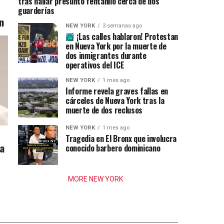
tras hallar presunto fentanilo cerca de dos
guarderías
n
NEW YORK
3 semanas ago
¡Las calles hablaron! Protestan
en Nueva York por la muerte de
dos inmigrantes durante
operativos del ICE
NEW YORK
1 mes ago
Informe revela graves fallas en
cárceles de Nueva York tras la
muerte de dos reclusos
NEW YORK
1 mes ago
Tragedia en El Bronx que involucra
ia
conocido barbero dominicano
MORE NEW YORK