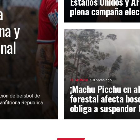
Estados Unidos y Ar
a
plena campaña elec
na y
inal
EL MUNDO
8 horas ago
¡Machu Picchu en al
forestal afecta bos
ción de béisbol de
anfitriona República
obliga a suspender 