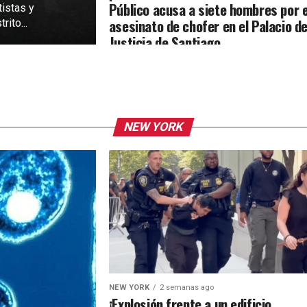
Público acusa a siete hombres por e
tistas y
asesinato de chofer en el Palacio d
rito...
Justicia de Santiago
NEW YORK
NEW YORK
2 semanas ago
¡Explosión frente a un edificio