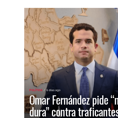
POLÍTICA
6 días ago
Omar Fernández pide “
dura” contra traficante