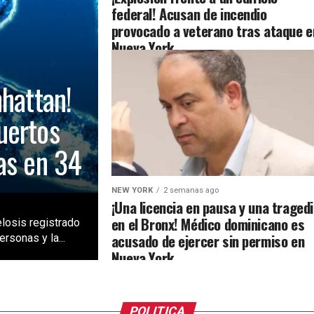
federal! Acusan de incendio
provocado a veterano tras ataque e
Nueva York
nhattan!
uertos
as en 34
NEW YORK
2 semanas ago
¡Una licencia en pausa y una traged
en el Bronx! Médico dominicano es
losis registrado
acusado de ejercer sin permiso en
rsonas y la...
Nueva York
POLITICA