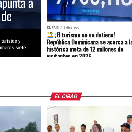
apunta a
 de
EL PAIS
2 días ago
¡El turismo no se detiene!
República Dominicana se acerca a l
 turistas y
histórica meta de 12 millones de
meros siete...
visitantes en 2026
EL CIBAO