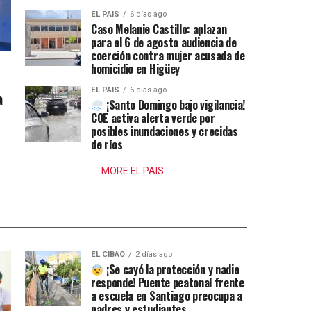
EL PAIS
6 días ago
Caso Melanie Castillo: aplazan
para el 6 de agosto audiencia de
coerción contra mujer acusada de
homicidio en Higüey
EL PAIS
6 días ago
a
¡Santo Domingo bajo vigilancia!
COE activa alerta verde por
posibles inundaciones y crecidas
de ríos
MORE EL PAIS
EL CIBAO
2 días ago
¡Se cayó la protección y nadie
responde! Puente peatonal frente
a escuela en Santiago preocupa a
padres y estudiantes