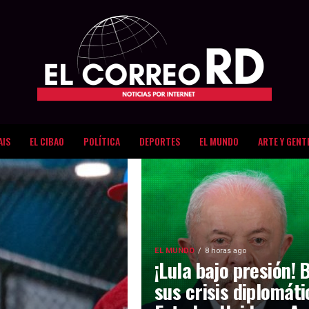
AIS
EL CIBAO
POLÍTICA
DEPORTES
EL MUNDO
ARTE Y GENT
EL MUNDO
8 horas ago
¡Lula bajo presión! 
sus crisis diplomát