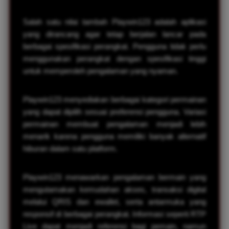
Salah satu nilai tambah Playwin123 adalah aplikasi
yang dirancang agar tetap berjalan lancar pada
berbagai spesifikasi perangkat. Pengguna tidak perlu
menggunakan perangkat dengan spesifikasi tinggi
untuk memperoleh pengalaman yang nyaman.
Playwin123 menyediakan berbagai kategori permainan
yang dapat dipilih sesuai preferensi pengguna. Variasi
permainan membuat pengalaman menjadi lebih
menarik karena pengguna memiliki banyak alternatif
hiburan dalam satu platform.
Playwin123 menawarkan pengalaman bermain yang
mengutamakan kemudahan akses, transaksi digital
melalui QRIS dan ewallet, serta antarmuka yang
responsif di berbagai perangkat. Informasi seperti RTP
Live dapat menjadi referensi bagi pemain, namun