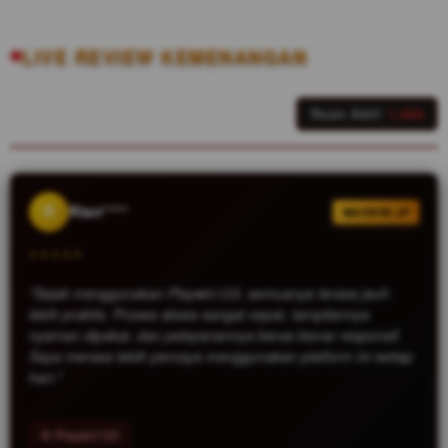
dan paling
the best di
LIVE REVIEW KEMENANGAN
tahun 2026
dengan
bocoran
Room Aktif:
1.545
permainan
yang tepat
dan jitu.
R
Rian****
V
i
e
w
l
i
c
e
n
s
e
d