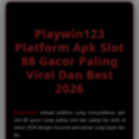
Playwin123
Platform Apk Slot
88 Gacor Paling
Viral Dan Best
2026
Playwin123
sebuah platform yang menyediakan apk
slot 88 gacor yang paling viral dan paling the best di
tahun 2026 dengan bocoran permainan yang tepat dan
jitu.