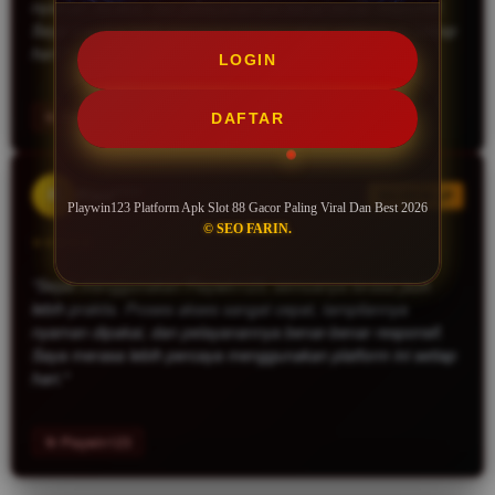
kecepatannya. Semua proses berjalan lancar, respons sistem
sangat baik, dan pelayanannya selalu siap membantu kapan
saja diperlukan."
LOGIN
🎯 Main Game Online
DAFTAR
R
Rian****
MAXWIN JP
Playwin123 Platform Apk Slot 88 Gacor Paling Viral Dan Best 2026
© SEO FARIN.
⭐⭐⭐⭐⭐
"Sejak menggunakan Playwin123, semuanya terasa jauh
lebih praktis. Proses akses sangat cepat, tampilannya
nyaman dipakai, dan pelayanannya benar-benar responsif.
Saya merasa lebih percaya menggunakan platform ini setiap
hari."
🎯 Playwin123