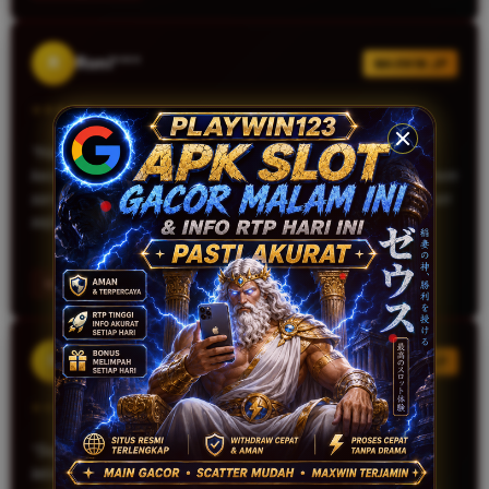
e
t
a
R
Rian****
MAXWIN JP
i
l
⭐⭐⭐⭐⭐
s
"Sejak menggunakan Playwin123, semuanya terasa jauh
lebih praktis. Proses akses sangat cepat, tampilannya
nyaman dipakai, dan pelayanannya benar-benar responsif.
Saya merasa lebih percaya menggunakan platform ini setiap
hari."
🎯 Playwin123
R
Roni****
MAXWIN JP
⭐⭐⭐⭐⭐
"Hal yang paling saya sukai dari Playwin123 adalah