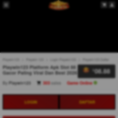
Playwin123
Playwin 123
Login Playwin123
Playwin123 Daftar
Playwin123 Platform Apk Slot 88
08.88
$
Gacor Paling Viral Dan Best 2026
By
Playwin123
303
sales
Game Online
LOGIN
DAFTAR