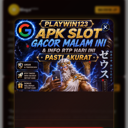
e
t
M
Mega****
MAXWIN JP
a
i
⭐⭐⭐⭐⭐
l
s
"Saya senang menggunakan Playwin123 karena
pelayanannya profesional. Proses akses cepat, sistem stabil,
dan pengalaman keseluruhannya terasa sangat memuaskan
dibandingkan platform lain yang pernah saya gunakan."
🎯 Situs Game
K
Kadek****
MAXWIN JP
⭐⭐⭐⭐⭐
"Salah satu kelebihan Playwin123 adalah tampilannya yang
ringan dan nyaman di smartphone. Semua fitur berjalan
lancar sehingga aktivitas menjadi lebih efisien dan