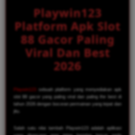
Playwin123
Platform Apk Slot
88 Gacor Paling
Viral Dan Best
2026
Playwin123
sebuah platform yang menyediakan apk
slot 88 gacor yang paling viral dan paling the best di
tahun 2026 dengan bocoran permainan yang tepat dan
jitu.
Salah satu nilai tambah Playwin123 adalah aplikasi