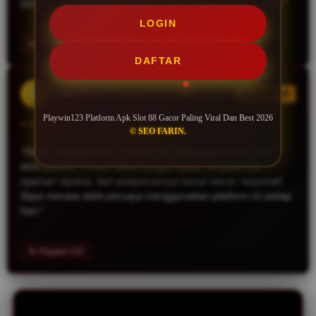
menyenangkan."
LOGIN
🎯 Playwin123 Daftar
DAFTAR
S
Siti****
MAXWIN JP
Playwin123 Platform Apk Slot 88 Gacor Paling Viral Dan Best 2026
⭐⭐⭐⭐⭐
© SEO FARIN.
"Playwin123 memberikan pengalaman yang sangat
memuaskan. Sistemnya stabil, mudah digunakan, dan tidak
membingungkan. Saya juga merasa lebih tenang karena
keamanan platform benar-benar diperhatikan dengan baik."
🎯 Playwin 123