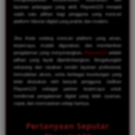
layanan pelanggan yang aktif, Playwin123 menjadi
salah satu pilihan bagi pengguna yang mencari
platform hiburan digital yang praktis dan modern.
Jika Anda sedang mencari platform yang aman,
terpercaya, mudah digunakan, dan memberikan
pengalaman yang menyenangkan,
Playwin123
adalah
pilihan yang layak dipertimbangkan. Bergabunglah
sekarang dan rasakan sendiri layanan profesional,
kemudahan akses, serta berbagai keuntungan yang
telah dirasakan oleh banyak pengguna. Jadikan
Playwin123 sebagai partner terpercaya untuk
menikmati pengalaman digital yang lebih nyaman,
cepat, dan memuaskan setiap harinya.
Pertanyaan Seputar
Playwin123