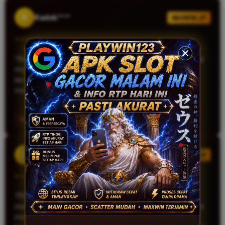
e
t
R
Roni****
MAXWIN JP
a
i
⭐⭐⭐⭐⭐
l
s
"Hal yang paling saya sukai dari Playwin123 adalah
kecepatannya. Semua proses berjalan lancar, respons sistem
sangat baik, dan pelayanannya selalu siap membantu kapan
saja diperlukan."
🎯 Main Game Online
K
Kadek****
MAXWIN JP
⭐⭐⭐⭐⭐
"Salah satu kelebihan Playwin123 adalah tampilannya yang
ringan dan nyaman di smartphone. Semua fitur berjalan
lancar sehingga aktivitas menjadi lebih efisien dan