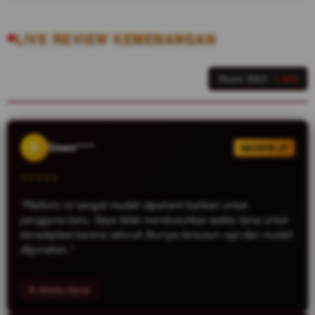
dan paling
the best di
LIVE REVIEW KEMENANGAN
tahun 2026
dengan
bocoran
Room Aktif:
1.570
permainan
yang tepat
dan jitu.
R
Roni****
V
i
e
w
l
i
c
e
n
s
e
d