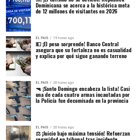
Dominicana se acerca a la histórica meta
de 12 millones de visitantes en 2026
EL PAIS
19 horas ago
💵 ¡El peso sorprende! Banco Central
asegura que su fortaleza no es casualidad
y explica por qué sigue ganando terreno
EL PAIS
20 horas ago
🔫 ¡Santo Domingo encabeza la lista! Casi
una de cada cuatro armas incautadas por
la Policía fue decomisada en la provincia
EL PAIS
20 horas ago
⚖️ ¡Juicio bajo máxima tensión! Refuerzan
seguridad en tribunal tras incidente