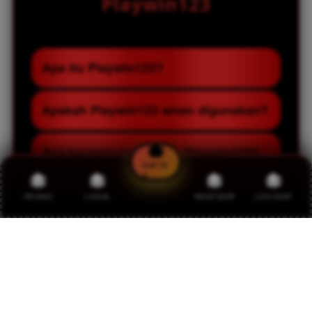
Apa itu Playwin123?
Playwin123 adalah platform yang
Apakah Playwin123 aman digunakan?
mengutamakan keamanan, kemudahan
akses, dan layanan profesional agar
Ya, Playwin123 menerapkan sistem
Apa keunggulan utama Playwin123?
pengguna memperoleh pengalaman
keamanan yang diperbarui secara berkala
digital yang nyaman serta berkualitas
sehingga aktivitas pengguna tetap
Keunggulannya meliputi akses cepat,
DAFTA
Apakah Playwin123 mudah diakses?
R
setiap saat.
terlindungi dan dapat dilakukan dengan
tampilan responsif, sistem stabil, layanan
PROMO
LOGIN
WHATSAPP
LIVE CHAT
lebih nyaman.
ramah, serta pengalaman penggunaan
Tentu. Platform dirancang agar dapat
Bagaimana kualitas layanan
yang sederhana namun tetap berkualitas.
digunakan dengan mudah melalui
Playwin123?
perangkat desktop maupun smartphone
tanpa mengurangi kenyamanan
Tim layanan siap membantu dengan
pengguna.
respons yang cepat sehingga setiap