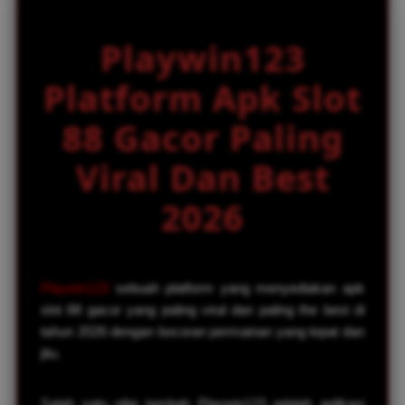
Playwin123
Platform Apk Slot
88 Gacor Paling
Viral Dan Best
2026
Playwin123
sebuah platform yang menyediakan apk
slot 88 gacor yang paling viral dan paling the best di
tahun 2026 dengan bocoran permainan yang tepat dan
jitu.
Salah satu nilai tambah Playwin123 adalah aplikasi