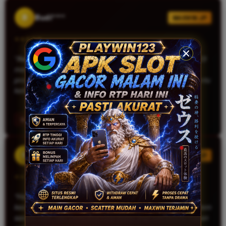
e
t
H
Hendra****
MAXWIN JP
a
i
⭐⭐⭐⭐⭐
l
s
"Playwin123 benar-benar menghadirkan kualitas yang
konsisten. Mulai dari keamanan hingga kemudahan
penggunaan, semuanya terasa dirancang dengan baik
sehingga pengguna bisa merasa lebih nyaman."
🎯 Game Online
B
Budi****
MAXWIN JP
⭐⭐⭐⭐⭐
"Awalnya hanya ingin mencoba, tetapi sekarang Playwin123
menjadi pilihan utama saya. Navigasinya sederhana,
prosesnya cepat, dan dukungan pelanggan selalu membantu