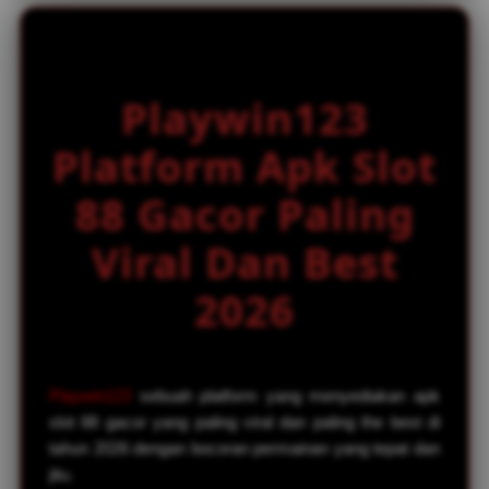
Playwin123
Platform Apk Slot
88 Gacor Paling
Viral Dan Best
2026
Playwin123
sebuah platform yang menyediakan apk
slot 88 gacor yang paling viral dan paling the best di
tahun 2026 dengan bocoran permainan yang tepat dan
jitu.