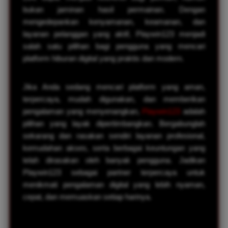
mengedepankan kenyamanan, keamanan, dan
layanan pelanggan yang aktif, Playwin123 menjadi
salah satu pilihan bagi pengguna yang mencari
platform hiburan digital yang praktis dan modern.
Jika Anda sedang mencari platform yang aman,
terpercaya, mudah digunakan, dan memberikan
pengalaman yang menyenangkan,
Playwin123
adalah
pilihan yang layak dipertimbangkan. Bergabunglah
sekarang dan rasakan sendiri layanan profesional,
kemudahan akses, serta berbagai keuntungan yang
telah dirasakan oleh banyak pengguna. Jadikan
Playwin123 sebagai partner terpercaya untuk
menikmati pengalaman digital yang lebih nyaman,
cepat, dan memuaskan setiap harinya.
Pertanyaan Seputar