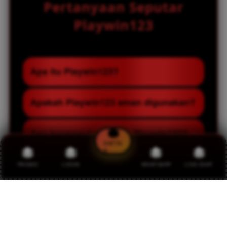
Playwin123
Apa itu Playwin123?
Playwin123 adalah platform yang
Apakah Playwin123 aman digunakan?
mengutamakan keamanan, kemudahan
akses, dan layanan profesional agar
Ya, Playwin123 menerapkan sistem
Apa keunggulan utama Playwin123?
pengguna memperoleh pengalaman
keamanan yang diperbarui secara berkala
digital yang nyaman serta berkualitas
sehingga aktivitas pengguna tetap
DAFTA
Keunggulannya meliputi akses cepat,
R
Apakah Playwin123 mudah diakses?
setiap saat.
terlindungi dan dapat dilakukan dengan
tampilan responsif, sistem stabil, layanan
PROMO
LOGIN
WHATSAPP
LIVE CHAT
lebih nyaman.
ramah, serta pengalaman penggunaan
Tentu. Platform dirancang agar dapat
Bagaimana kualitas layanan
yang sederhana namun tetap berkualitas.
digunakan dengan mudah melalui
Playwin123?
perangkat desktop maupun smartphone
tanpa mengurangi kenyamanan
Tim layanan siap membantu dengan