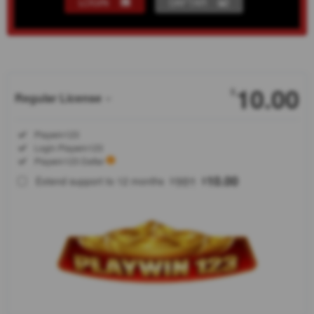
LOGIN
DAFTAR
Show More
10.00
$
Regular License
Regular
Included:
Playwin123
License
Included:
Login Playwin123
SELECTED
Included:
Playwin123 Daftar
88
$
981
10.00
Extend support to 12 months
$
$
Playwin123
adalah
sebuah
platform
yang
menyediakan
apk slot 88
gacor yang
paling viral