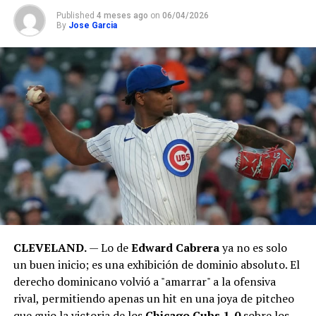
Published
4 meses ago
on
06/04/2026
By
Jose Garcia
CLEVELAND.
— Lo de
Edward Cabrera
ya no es solo
un buen inicio; es una exhibición de dominio absoluto. El
derecho dominicano volvió a "amarrar" a la ofensiva
rival, permitiendo apenas un hit en una joya de pitcheo
que guio la victoria de los
Chicago Cubs 1-0
sobre los