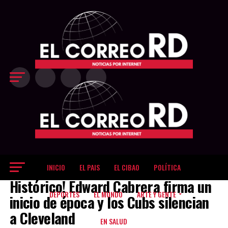
Exit mobile version
INICIO
EL PAIS
EL CIBAO
POLÍTICA
DEPORTES
Histórico! Edward Cabrera firma un
DEPORTES
EL MUNDO
ARTE Y GENTE
inicio de época y los Cubs silencian
a Cleveland
EN SALUD